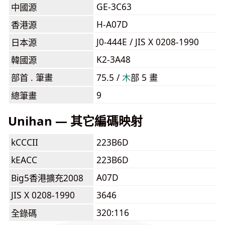
GE-3C63
中國源
H-A07D
香港源
J0-444E / JIS X 0208-1990
日本源
K2-3A48
韓國源
部首 . 筆畫
75.5 /
⽊
部 5 畫
9
總筆畫
Unihan — 其它編碼映射
kCCCII
223B6D
kEACC
223B6D
A07D
Big5香港擴充2008
JIS X 0208-1990
3646
320:116
全錄碼