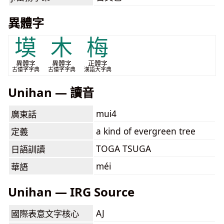
異體字
塻
木
梅
異體字
異體字
正體字
古僮字字典
古僮字字典
漢語大字典
Unihan — 讀音
mui4
廣東話
a kind of evergreen tree
定義
TOGA TSUGA
日語訓讀
méi
華語
Unihan — IRG Source
AJ
國際表意文字核心