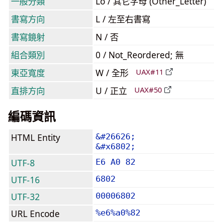
一般分類
Lo / 其它字母 (Other_Letter)
書寫方向
L / 左至右書寫
書寫鏡射
N / 否
組合類別
0 / Not_Reordered; 無
東亞寬度
W / 全形
UAX#11
直排方向
U / 正立
UAX#50
編碼資訊
HTML Entity
&#26626;
&#x6802;
UTF-8
E6 A0 82
UTF-16
6802
UTF-32
00006802
URL Encode
%e6%a0%82