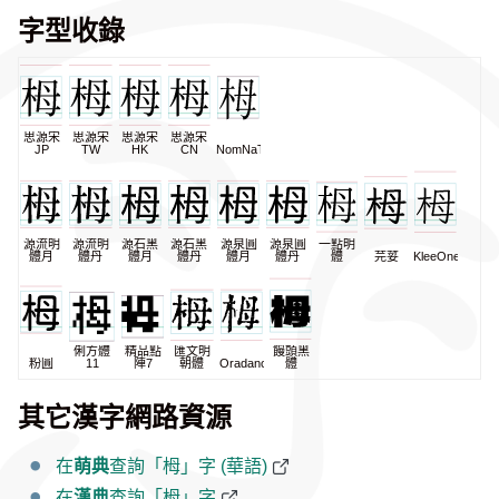
字型收錄
思源宋
思源宋
思源宋
思源宋
JP
TW
HK
CN
NomNaTong
源流明
源流明
源石黑
源石黑
源泉圓
源泉圓
一點明
體月
體丹
體月
體丹
體月
體丹
體
芫荽
KleeOne
俐方體
精品點
匯文明
饅頭黑
粉圓
11
陣7
朝體
Oradano
體
其它漢字網路資源
在
萌典
查詢「栂」字 (華語)
在
漢典
查詢「栂」字