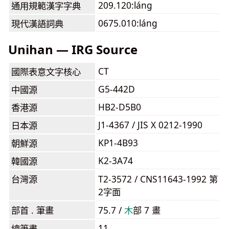
209.120:láng
通用規範漢字字典
0675.010:láng
現代漢語詞典
Unihan — IRG Source
CT
國際表意文字核心
G5-442D
中國源
HB2-D5B0
香港源
J1-4367 / JIS X 0212-1990
日本源
KP1-4B93
朝鮮源
K2-3A74
韓國源
台灣源
T2-3572 / CNS11643-1992 第
2字面
部首 . 筆畫
75.7 /
⽊
部 7 畫
11
總筆畫