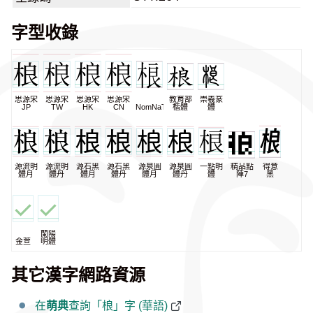
字型收錄
思源宋
思源宋
思源宋
思源宋
教育部
崇羲篆
JP
TW
HK
CN
NomNaTong
楷體
體
源流明
源流明
源石黑
源石黑
源泉圓
源泉圓
一點明
精品點
得意
體月
體丹
體月
體丹
體月
體丹
體
陣7
黑
蘭陽
金萱
明體
其它漢字網路資源
在
萌典
查詢「桹」字 (華語)