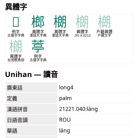
異體字
𪳄
榔
樃
樃
樃
例字
異體字
異體字
異體字
戶籍異體
古僮字字典
漢語大字典
漢語大字典
JIS X 0212
戶籍文字
樃
葶
異體字
例字
台灣教育部
古僮字字典
Unihan — 讀音
long4
廣東話
palm
定義
21221.040:láng
漢語拼音
ROU
日語音讀
láng
華語