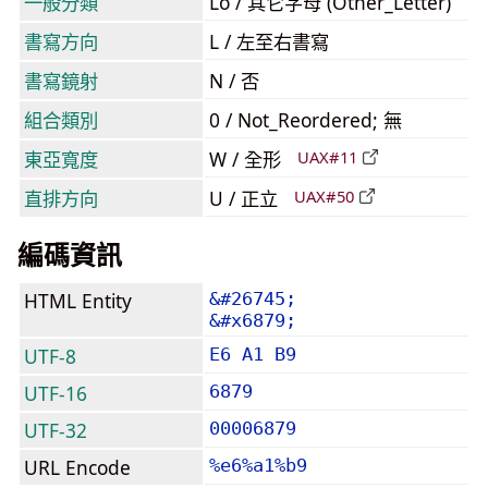
一般分類
Lo / 其它字母 (Other_Letter)
書寫方向
L / 左至右書寫
書寫鏡射
N / 否
組合類別
0 / Not_Reordered; 無
東亞寬度
W / 全形
UAX#11
直排方向
U / 正立
UAX#50
編碼資訊
HTML Entity
&#26745;
&#x6879;
UTF-8
E6 A1 B9
UTF-16
6879
UTF-32
00006879
URL Encode
%e6%a1%b9