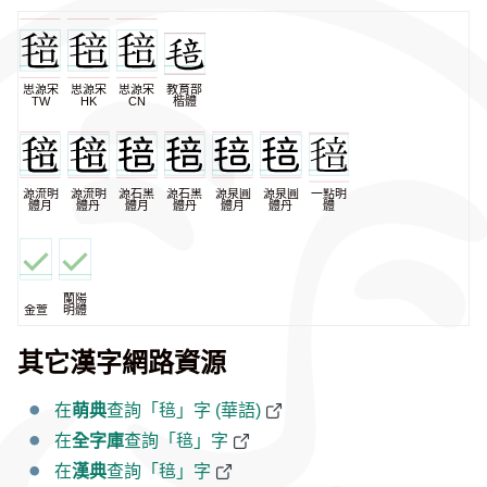
思源宋
思源宋
思源宋
教育部
TW
HK
CN
楷體
源流明
源流明
源石黑
源石黑
源泉圓
源泉圓
一點明
體月
體丹
體月
體丹
體月
體丹
體
蘭陽
金萱
明體
其它漢字網路資源
在
萌典
查詢「毰」字 (華語)
在
全字庫
查詢「毰」字
在
漢典
查詢「毰」字