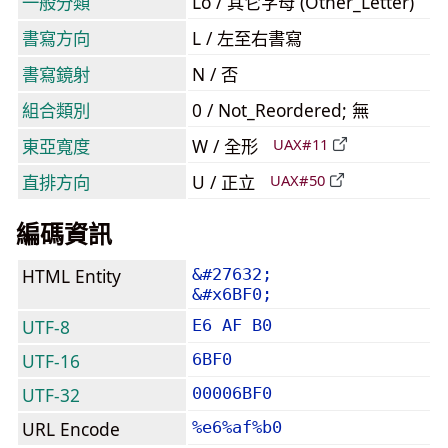
一般分類
Lo / 其它字母 (Other_Letter)
書寫方向
L / 左至右書寫
書寫鏡射
N / 否
組合類別
0 / Not_Reordered; 無
東亞寬度
W / 全形
UAX#11
直排方向
U / 正立
UAX#50
編碼資訊
HTML Entity
&#27632;
&#x6BF0;
UTF-8
E6 AF B0
UTF-16
6BF0
UTF-32
00006BF0
URL Encode
%e6%af%b0