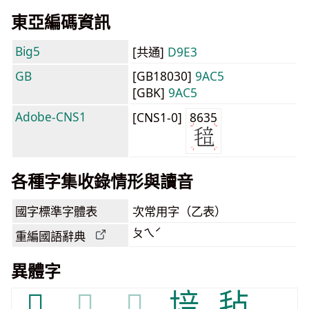
東亞編碼資訊
Big5
[共通]
D9E3
GB
[GB18030]
9AC5
[GBK]
9AC5
Adobe-CNS1
[CNS1-0]
8635
各種字集收錄情形與讀音
國字標準字體表
次常用字（乙表）
ㄆㄟˊ
重編國語辭典
異體字
𣯱
𣯱
𣯱
培
毡