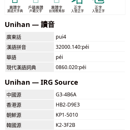
異體字
戶籍異體
異體字
正字
正字
漢語大字典
戶籍文字
台灣教育部
入管正字
入管正字
Unihan — 讀音
pui4
廣東話
32000.140:péi
漢語拼音
péi
華語
0860.020:péi
現代漢語詞典
Unihan — IRG Source
G3-4B6A
中國源
HB2-D9E3
香港源
KP1-5010
朝鮮源
K2-3F2B
韓國源