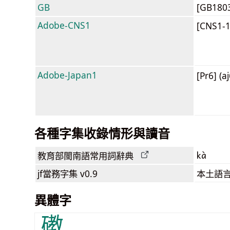
GB
[GB180
Adobe-CNS1
[CNS1-
Adobe-Japan1
[Pr6] (a
各種字集收錄情形與讀音
kà
教育部閩南語
常用詞
辭典
jf當務字集
v0.9
本土語
異體字
䃝