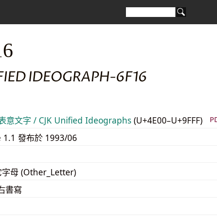
16
FIED IDEOGRAPH-6F16
意文字 / CJK Unified Ideographs
(U+4E00–U+9FFF)
P
e 1.1 發布於 1993/06
字母 (Other_Letter)
至右書寫