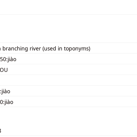
 a branching river (used in toponyms)
50:jiào
YOU
:jiào
0:jiào
8