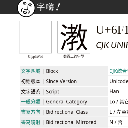
漖
U+6F
CJK UNI
GlyphWiki
裝置上的字型
文字區域
| Block
CJK統合表
初始版本
| Since Version
Unicod
Han
文字語系
| Script
一般分類
| General Category
Lo / 其它
書寫方向
| Bidirectional Class
L / 左
書寫鏡射
| Bidirectional Mirrored
N / 否