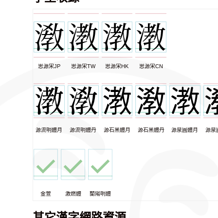
思源宋JP
思源宋TW
思源宋HK
思源宋CN
源流明體月
源流明體丹
源石黑體月
源石黑體丹
源泉圓體月
源泉
金萱
激燃體
蘭陽明體
其它漢字網路資源