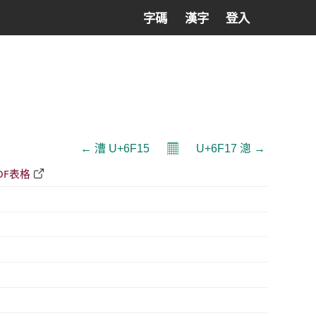
字碼
漢字
登入
𝄜
← 漕 U+6F15
U+6F17 漗 →
DF表格