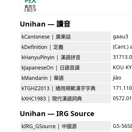
異用字
入管正字
Unihan — 讀音
gaau3
kCantonese |
廣東話
(Cant.)
kDefinition |
定義
31713.0
kHanyuPinyin |
漢語拼音
KOU K
kJapaneseOn |
日語音讀
jiào
kMandarin |
華語
171.110
kTGHZ2013 |
通用規範漢字字典
0572.01
kXHC1983 |
現代漢語詞典
Unihan — IRG Source
G5-565
kIRG_GSource |
中國源