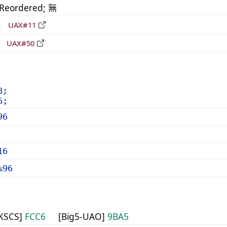
_Reordered; 無
形
UAX#11
立
UAX#50
8;
6;
96
16
%96
HKSCS]
FCC6
[Big5-UAO]
9BA5