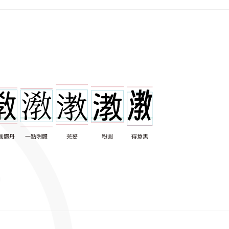
圓體丹
一點明體
芫荽
粉圓
得意黑