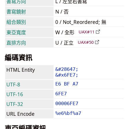
書寫方向
L / 左至右書寫
書寫鏡射
N / 否
組合類別
0 / Not_Reordered; 無
東亞寬度
W / 全形
UAX#11
直排方向
U / 正立
UAX#50
編碼資訊
HTML Entity
&#28647;
&#x6FE7;
UTF-8
E6 BF A7
UTF-16
6FE7
UTF-32
00006FE7
URL Encode
%e6%bf%a7
東亞編碼資訊