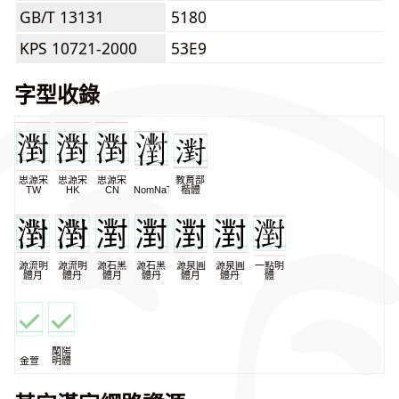
GB/T 13131
5180
KPS 10721-2000
53E9
字型收錄
思源宋
思源宋
思源宋
教育部
TW
HK
CN
NomNaTong
楷體
源流明
源流明
源石黑
源石黑
源泉圓
源泉圓
一點明
體月
體丹
體月
體丹
體月
體丹
體
蘭陽
金萱
明體