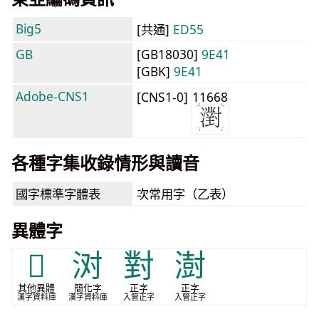
Big5
[共通]
ED55
GB
[GB18030]
9E41
[GBK]
9E41
Adobe-CNS1
[CNS1-0]
11668
各種字集收錄情形與讀音
國字標準字體表
次常用字（乙表）
異體字
𪶊
㳔
對
澍
其他異體
簡化字
正字
正字
漢字資料庫
漢字資料庫
入管正字
入管正字