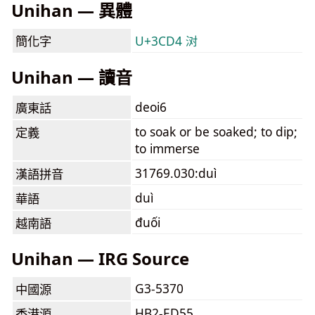
Unihan — 異體
簡化字
U+3CD4 㳔
Unihan — 讀音
deoi6
廣東話
to soak or be soaked; to dip;
定義
to immerse
31769.030:duì
漢語拼音
duì
華語
đuối
越南語
Unihan — IRG Source
G3-5370
中國源
HB2-ED55
香港源