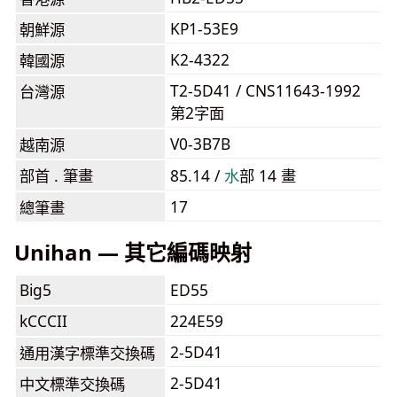
KP1-53E9
朝鮮源
K2-4322
韓國源
T2-5D41 / CNS11643-1992
台灣源
第2字面
V0-3B7B
越南源
部首 . 筆畫
85.14 /
⽔
部 14 畫
17
總筆畫
Unihan — 其它編碼映射
Big5
ED55
kCCCII
224E59
2-5D41
通用漢字標準交換碼
2-5D41
中文標準交換碼