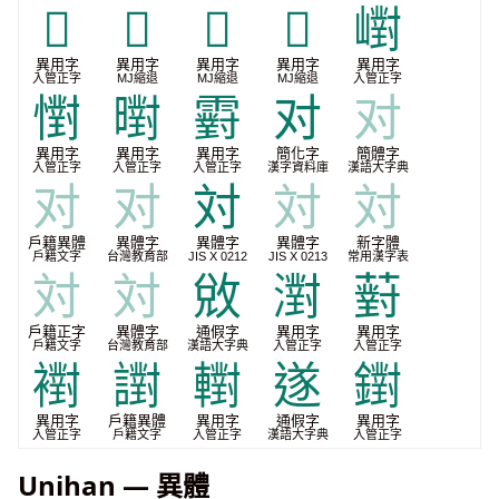
𣝉
𭔸
𭔹
𭔾
㠚
異用字
異用字
異用字
異用字
異用字
入管正字
MJ縮退
MJ縮退
MJ縮退
入管正字
㦠
㬣
䨴
对
对
異用字
異用字
異用字
簡化字
簡體字
入管正字
入管正字
入管正字
漢字資料庫
漢語大字典
对
对
対
対
対
戶籍異體
異體字
異體字
異體字
新字體
戶籍文字
台灣教育部
JIS X 0212
JIS X 0213
常用漢字表
対
対
敓
濧
薱
戶籍正字
異體字
通假字
異用字
異用字
戶籍文字
台灣教育部
漢語大字典
入管正字
入管正字
襨
譵
轛
遂
鑆
異用字
戶籍異體
異用字
通假字
異用字
入管正字
戶籍文字
入管正字
漢語大字典
入管正字
Unihan — 異體