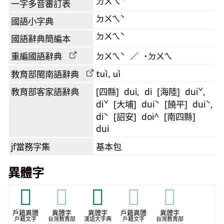
ㄉㄨㄟˋ
一字多音審訂表
ㄉㄨㄟˋ
國語小字典
ㄉㄨㄟˋ
國語辭典簡編本
重編國語辭典
ㄉㄨㄟˋ ／ ˙ㄉㄨㄟ
tuì, uì
教育部閩南語
辭典
教育部客家語
辭典
[四縣] dui, di [海陸] duiˇ,
diˇ [大埔] duiˋ [饒平] duiˋ,
diˋ [詔安] doi^ [南四縣]
dui
jf當務字集
基本包
異體字
𡁨
𡁨
𡭊
𡭊
𡭊
戶籍異體
異體字
異體字
戶籍異體
異體字
戶籍文字
台灣教育部
漢語大字典
戶籍文字
台灣教育部