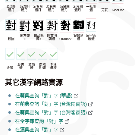
源流明
源流明
源石黑
源石黑
源泉圓
源泉圓
一點明
體月
體丹
體月
體丹
體月
體丹
體
芫荽
KleeOne
俐方體
精品點
匯文明
饅頭黑
辰宇落
粉圓
11
陣7
朝體
Oradano
體
雁體
凝書
激燃
蘭陽
李漢
金萱
體
體
明體
港楷
其它漢字網路資源
在
萌典
查詢「對」字 (華語)
在
萌典
查詢「對」字 (台灣閩南語)
在
萌典
查詢「對」字 (台灣客家語)
在
全字庫
查詢「對」字
在
漢典
查詢「對」字