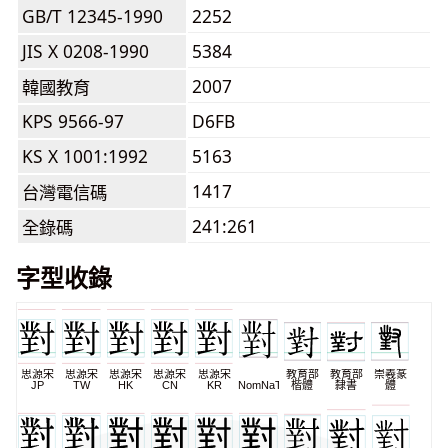
GB/T 12345-1990
2252
JIS X 0208-1990
5384
2007
韓國教育
KPS 9566-97
D6FB
KS X 1001:1992
5163
1417
台灣電信碼
241:261
全錄碼
字型收錄
思源宋
思源宋
思源宋
思源宋
思源宋
教育部
教育部
崇羲篆
JP
TW
HK
CN
KR
NomNaTong
楷體
隸書
體