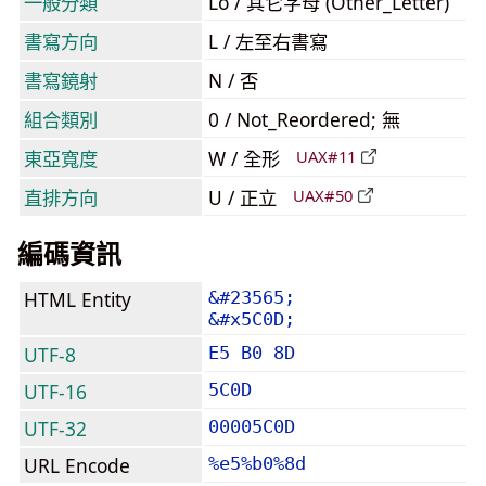
一般分類
Lo / 其它字母 (Other_Letter)
書寫方向
L / 左至右書寫
書寫鏡射
N / 否
組合類別
0 / Not_Reordered; 無
東亞寬度
W / 全形
UAX#11
直排方向
U / 正立
UAX#50
編碼資訊
HTML Entity
&#23565;
&#x5C0D;
UTF-8
E5 B0 8D
UTF-16
5C0D
UTF-32
00005C0D
URL Encode
%e5%b0%8d