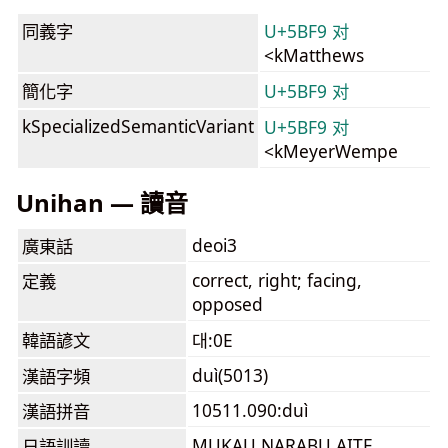
同義字
U+5BF9 对
<kMatthews
簡化字
U+5BF9 对
kSpecializedSemanticVariant
U+5BF9 对
<kMeyerWempe
Unihan — 讀音
deoi3
廣東話
correct, right; facing,
定義
opposed
韓語諺文
대:0E
duì(5013)
漢語字頻
10511.090:duì
漢語拼音
MUKAU NARABU AITE
日語訓讀