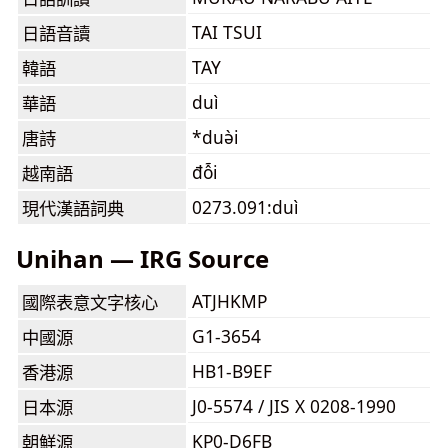
TAI TSUI
日語音讀
TAY
韓語
duì
華語
*duə̀i
唐詩
đỗi
越南語
0273.091:duì
現代漢語詞典
Unihan — IRG Source
ATJHKMP
國際表意文字核心
G1-3654
中國源
HB1-B9EF
香港源
J0-5574 / JIS X 0208-1990
日本源
KP0-D6FB
朝鮮源