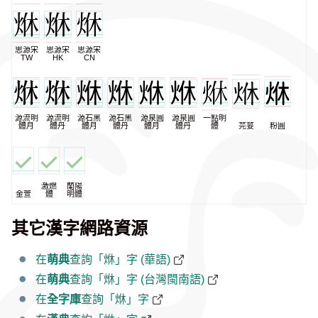
思源宋
思源宋
思源宋
TW
HK
CN
源流明
源流明
源石黑
源石黑
源泉圓
源泉圓
一點明
體月
體丹
體月
體丹
體月
體丹
體
芫荽
粉圓
激燃
蘭陽
金萱
體
明體
其它漢字網路資源
在
萌典
查詢「烌」字 (華語)
在
萌典
查詢「烌」字 (台灣閩南語)
在
全字庫
查詢「烌」字