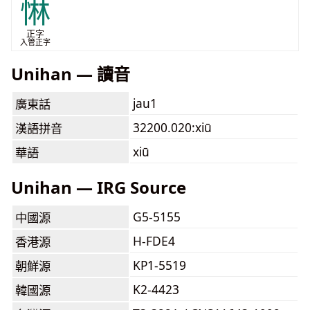
惏
正字
入管正字
Unihan — 讀音
jau1
廣東話
32200.020:xiū
漢語拼音
xiū
華語
Unihan — IRG Source
G5-5155
中國源
H-FDE4
香港源
KP1-5519
朝鮮源
K2-4423
韓國源