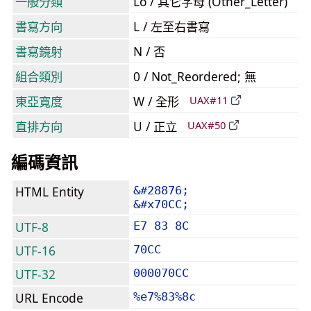
一般分類
Lo / 其它字母 (Other_Letter)
書寫方向
L / 左至右書寫
書寫鏡射
N / 否
組合類別
0 / Not_Reordered; 無
東亞寬度
W / 全形
UAX#11
直排方向
U / 正立
UAX#50
編碼資訊
HTML Entity
&#28876;
&#x70CC;
UTF-8
E7 83 8C
UTF-16
70CC
UTF-32
000070CC
URL Encode
%e7%83%8c