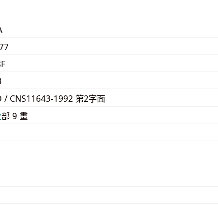
A
77
8F
B
D / CNS11643-1992 第2字面
⽕
部 9 畫