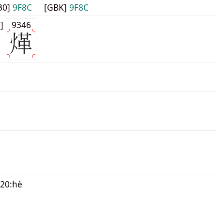
30]
9F8C
[GBK]
9F8C
0]
9346
20:hè