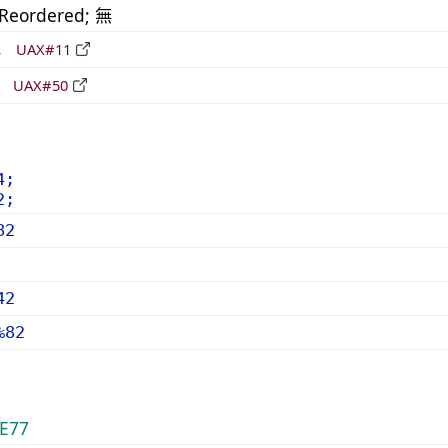
_Reordered; 無
形
UAX#11
立
UAX#50
4;
2;
82
42
%82
E77