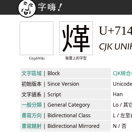
煂
U+71
CJK UNI
GlyphWiki
裝置上的字型
文字區域
| Block
CJK統合表
初始版本
| Since Version
Unicod
Han
文字語系
| Script
一般分類
| General Category
Lo / 其它
書寫方向
| Bidirectional Class
L / 左
書寫鏡射
| Bidirectional Mirrored
N / 否