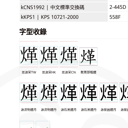
2-445D
kCNS1992 |
中文標準交換碼
kKPS1 |
KPS 10721-2000
558F
字型收錄
思源宋TW
思源宋HK
思源宋CN
教育部楷體
源流明體月
源流明體丹
源石黑體月
源石黑體丹
源泉圓體月
源泉