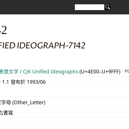
42
FIED IDEOGRAPH-7142
意文字 / CJK Unified Ideographs
(U+4E00–U+9FFF)
P
e 1.1 發布於 1993/06
字母 (Other_Letter)
至右書寫