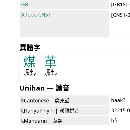
GB
[GB180
Adobe-CNS1
[CNS1-
異體字
煤
革
正字
正字
入管正字
入管正字
Unihan — 讀音
haak3
kCantonese |
廣東話
32215.0
kHanyuPinyin |
漢語拼音
hè
kMandarin |
華語