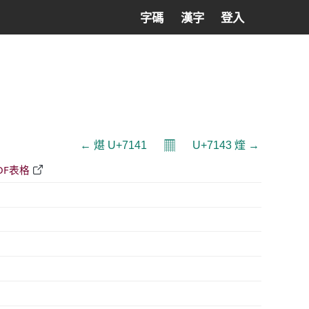
字碼
漢字
登入
𝄜
← 煁 U+7141
U+7143 煃 →
DF表格