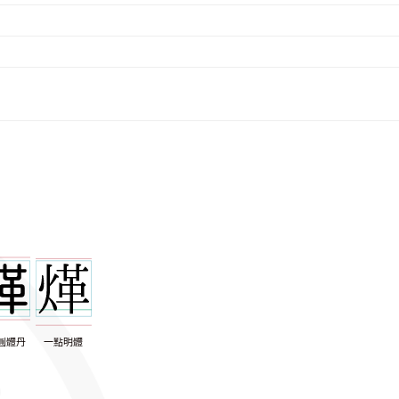
圓體丹
一點明體