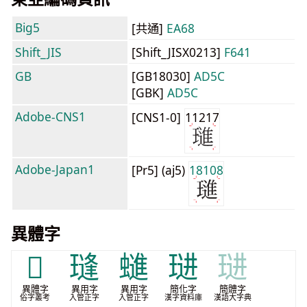
Big5
[共通]
EA68
Shift_JIS
[Shift_JISX0213]
F641
GB
[GB18030]
AD5C
[GBK]
AD5C
Adobe-CNS1
[CNS1-0]
11217
Adobe-Japan1
[Pr5] (aj5)
18108
異體字
𤧫
㻱
䗯
琎
琎
異體字
異用字
異用字
簡化字
簡體字
俗字叢考
入管正字
入管正字
漢字資料庫
漢語大字典