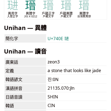
琎
瑨
瑨
瑨
瑨
異用字
異體字
戶籍正字
戶籍異體
異體字
入管正字
JIS X 0212
戶籍文字
戶籍文字
台灣教育部
Unihan — 異體
簡化字
U+740E 琎
Unihan — 讀音
zeon3
廣東話
a stone that looks like jade
定義
韓語諺文
진:0N
21135.070:jīn
漢語拼音
SHIN
日語音讀
CIN
韓語