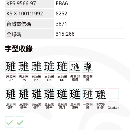
KPS 9566-97
EBA6
KS X 1001:1992
8252
3871
台灣電信碼
315:266
全錄碼
字型收錄
思源宋
思源宋
思源宋
思源宋
思源宋
教育部
崇羲篆
JP
TW
HK
CN
KR
楷體
體
源流明
源流明
源石黑
源石黑
源泉圓
源泉圓
一點明
匯文明
體月
體丹
體月
體丹
體月
體丹
體
朝體
Oradano