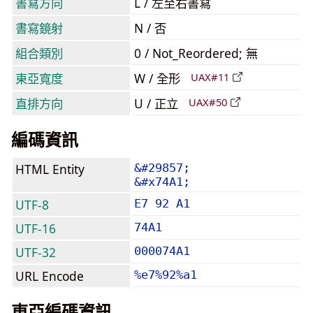
書寫方向
L / 左至右書寫
書寫鏡射
N / 否
組合類別
0 / Not_Reordered; 無
東亞寬度
W / 全形
UAX#11
直排方向
U / 正立
UAX#50
編碼資訊
HTML Entity
&#29857;
&#x74A1;
UTF-8
E7 92 A1
UTF-16
74A1
UTF-32
000074A1
URL Encode
%e7%92%a1
東亞編碼資訊