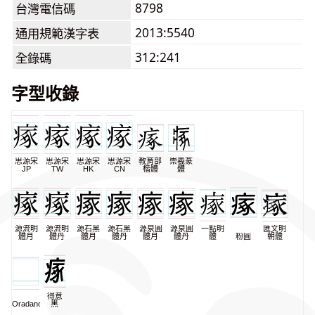
8798
台灣電信碼
2013:5540
通用規範漢字表
312:241
全錄碼
字型收錄
思源宋
思源宋
思源宋
思源宋
教育部
崇羲篆
JP
TW
HK
CN
楷體
體
源流明
源流明
源石黑
源石黑
源泉圓
源泉圓
一點明
匯文明
體月
體丹
體月
體丹
體月
體丹
體
粉圓
朝體
得意
Oradano
黑