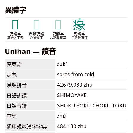
異體字
𤷚
𤷚
𤷚
𤸁
異體字
戶籍異體
異體字
異體字
漢語大字典
戶籍文字
台灣教育部
台灣教育部
Unihan — 讀音
zuk1
廣東話
sores from cold
定義
42679.030:zhú
漢語拼音
SHIMOYAKE
日語訓讀
SHOKU SOKU CHOKU TOKU
日語音讀
zhú
華語
484.130:zhú
通用規範漢字字典