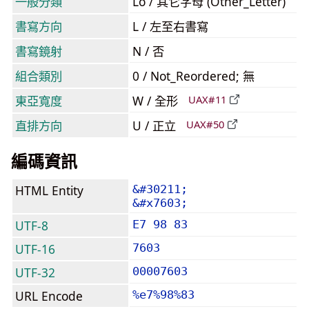
一般分類
Lo / 其它字母 (Other_Letter)
書寫方向
L / 左至右書寫
書寫鏡射
N / 否
組合類別
0 / Not_Reordered; 無
東亞寬度
W / 全形
UAX#11
直排方向
U / 正立
UAX#50
編碼資訊
HTML Entity
&#30211;
&#x7603;
UTF-8
E7 98 83
UTF-16
7603
UTF-32
00007603
URL Encode
%e7%98%83