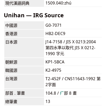
1509.040:zhú
現代漢語詞典
Unihan — IRG Source
G0-7071
中國源
HB2-DEC9
香港源
J14-7158 / JIS X 0213:2004
日本源
第四水準以取代 JIS X 0212-
1990 字元
KP1-5BCA
朝鮮源
K2-4975
韓國源
台灣源
T2-452F / CNS11643-1992 第
2字面
部首 . 筆畫
104.8 /
⽧
部 8 畫
13
總筆畫