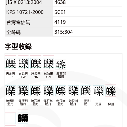
JIS X 0213:2004
4638
KPS 10721-2000
5CE1
4119
台灣電信碼
315:304
全錄碼
字型收錄
思源宋
思源宋
思源宋
思源宋
教育部
JP
TW
HK
CN
楷體
源流明
源流明
源石黑
源石黑
源泉圓
源泉圓
一點明
體月
體丹
體月
體丹
體月
體丹
體
芫荽
粉圓