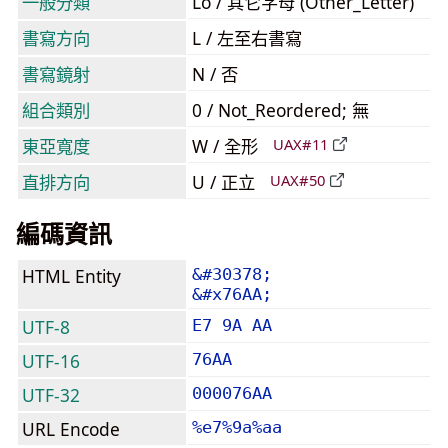
一般分類
Lo / 其它字母 (Other_Letter)
書寫方向
L / 左至右書寫
書寫鏡射
N / 否
組合類別
0 / Not_Reordered; 無
東亞寬度
W / 全形
UAX#11
直排方向
U / 正立
UAX#50
編碼資訊
HTML Entity
&#30378;
&#x76AA;
UTF-8
E7 9A AA
UTF-16
76AA
UTF-32
000076AA
URL Encode
%e7%9a%aa