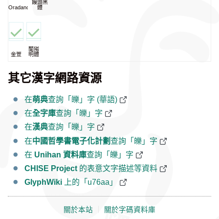
饅頭黑
Oradano
體
蘭陽
金萱
明體
其它漢字網路資源
在
萌典
查詢「皪」字 (華語)
在
全字庫
查詢「皪」字
在
漢典
查詢「皪」字
在
中國哲學書電子化計劃
查詢「皪」字
在
Unihan 資料庫
查詢「皪」字
CHISE Project
的表意文字描述等資料
GlyphWiki
上的「u76aa」
關於本站
｜
關於字碼資料庫