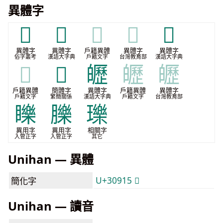
異體字
𣋵
𤽥
𤽥
𤽥
𤾾
異體字
異體字
戶籍異體
異體字
異體字
俗字叢考
漢語大字典
戶籍文字
台灣教育部
漢語大字典
𤾾
𰤕
㿨
㿨
㿨
戶籍異體
簡體字
異體字
戶籍異體
異體字
戶籍文字
繁簡關係
漢語大字典
戶籍文字
台灣教育部
䁻
䑈
瓅
異用字
異用字
相關字
入管正字
入管正字
其它
Unihan — 異體
U+30915 𰤕
簡化字
Unihan — 讀音