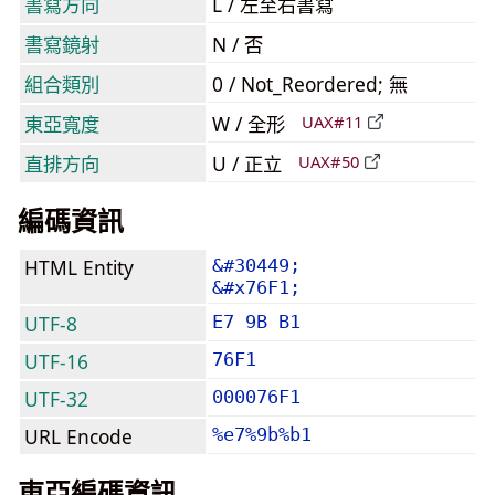
書寫方向
L / 左至右書寫
書寫鏡射
N / 否
組合類別
0 / Not_Reordered; 無
東亞寬度
W / 全形
UAX#11
直排方向
U / 正立
UAX#50
編碼資訊
HTML Entity
&#30449;
&#x76F1;
UTF-8
E7 9B B1
UTF-16
76F1
UTF-32
000076F1
URL Encode
%e7%9b%b1
東亞編碼資訊