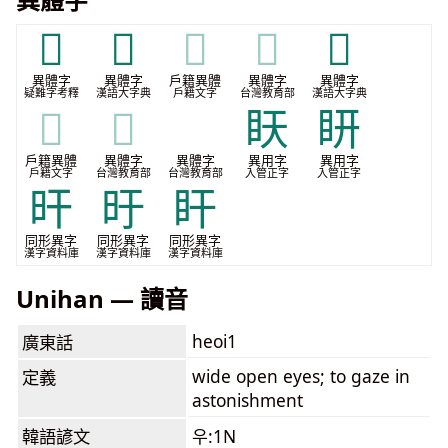
𤕐
𥃳
𥃳
𥃳
𥅚
異體字
異體字
戶籍異體
異體字
異體字
疑難字考釋
漢語大字典
戶籍文字
台灣教育部
漢語大字典
𥅚
𥅚
𥃳
䀖
䀘
戶籍異體
異體字
異體字
異用字
異用字
戶籍文字
台灣教育部
台灣教育部
入管正字
入管正字
旰
旴
盰
同形異字
同形異字
同形異字
漢字資料庫
漢字資料庫
漢字資料庫
Unihan — 讀音
heoi1
廣東話
wide open eyes; to gaze in
定義
astonishment
韓語諺文
우:1N