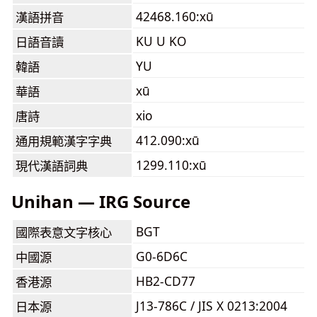
42468.160:xū
漢語拼音
KU U KO
日語音讀
YU
韓語
xū
華語
xio
唐詩
412.090:xū
通用規範漢字字典
1299.110:xū
現代漢語詞典
Unihan — IRG Source
BGT
國際表意文字核心
G0-6D6C
中國源
HB2-CD77
香港源
J13-786C / JIS X 0213:2004
日本源