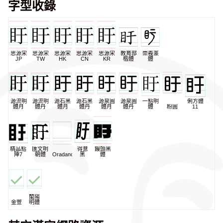
字型收錄
思源宋
思源宋
思源宋
思源宋
思源宋
教育部
崇羲篆
JP
TW
HK
CN
KR
楷體
體
源流明
源流明
源石黑
源石黑
源泉圓
源泉圓
一點明
俐方體
體月
體丹
體月
體丹
體月
體丹
體
粉圓
11
精品點
匯文明
得意
饅頭黑
陣7
朝體
Oradano
黑
體
蘭陽
金萱
明體