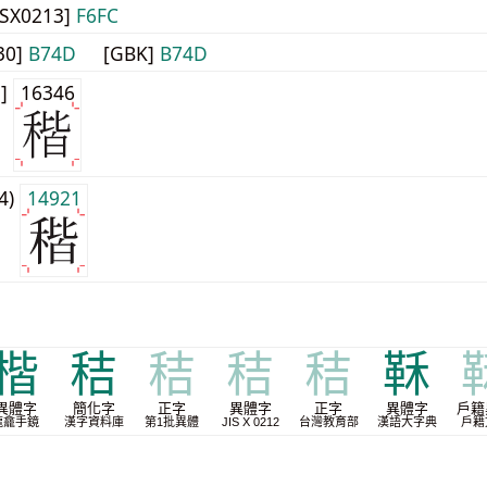
JISX0213]
F6FC
30]
B74D
[GBK]
B74D
1]
16346
j4)
14921
楷
秸
秸
秸
秸
鞂
異體字
簡化字
正字
異體字
正字
異體字
戶籍
龍龕手鏡
漢字資料庫
第1批異體
JIS X 0212
台灣教育部
漢語大字典
戶籍