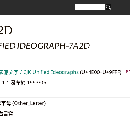
2D
IFIED IDEOGRAPH-7A2D
意文字 / CJK Unified Ideographs
(U+4E00–U+9FFF)
P
e 1.1 發布於 1993/06
字母 (Other_Letter)
至右書寫