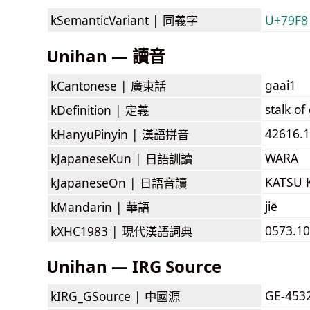
kSemanticVariant |
同義字
U+79F8
Unihan — 讀音
gaai1
kCantonese |
廣東話
stalk of
kDefinition |
定義
42616.1
kHanyuPinyin |
漢語拼音
WARA
kJapaneseKun |
日語訓讀
KATSU 
kJapaneseOn |
日語音讀
jiē
kMandarin |
華語
0573.10
kXHC1983 |
現代漢語詞典
Unihan — IRG Source
GE-453
kIRG_GSource |
中國源