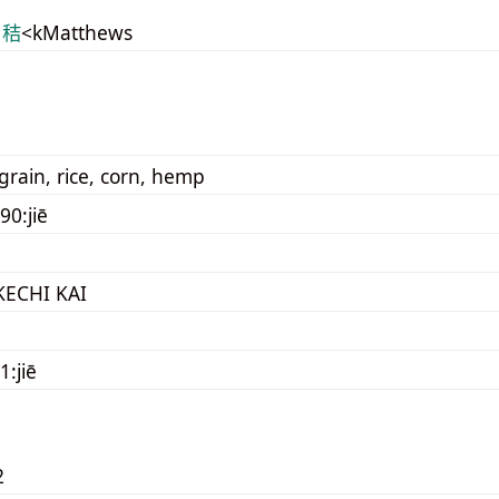
 秸
<kMatthews
 grain, rice, corn, hemp
90:jiē
KECHI KAI
1:jiē
2