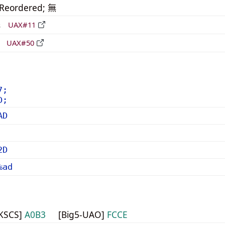
_Reordered; 無
形
UAX#11
立
UAX#50
7;
D;
AD
2D
%ad
HKSCS]
A0B3
[Big5-UAO]
FCCE