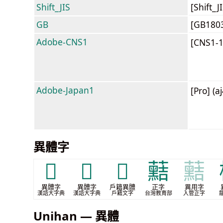
Shift_JIS
[Shift_
GB
[GB180
Adobe-CNS1
[CNS1-
Adobe-Japan1
[Pro] (a
異體字
𥚺
𥞨
𧅡
䕸
䕸
異體字
異體字
戶籍異體
正字
異用字
漢語大字典
漢語大字典
戶籍文字
台灣教育部
入管正字
Unihan — 異體