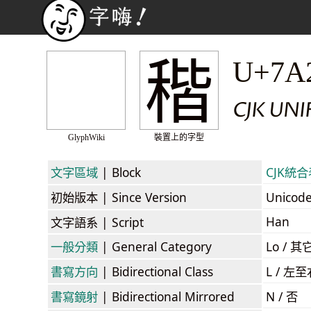
稭
U+7A
CJK UN
GlyphWiki
裝置上的字型
文字區域
| Block
CJK統合表
初始版本
| Since Version
Unicod
Han
文字語系
| Script
一般分類
| General Category
Lo / 其它
書寫方向
| Bidirectional Class
L / 左
書寫鏡射
| Bidirectional Mirrored
N / 否