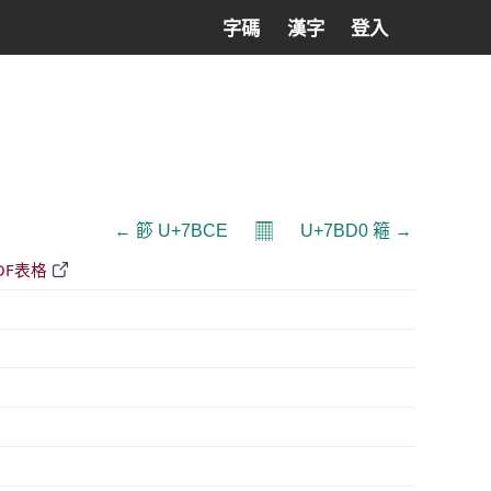
字碼
漢字
登入
𝄜
← 篎 U+7BCE
U+7BD0 篐 →
DF表格