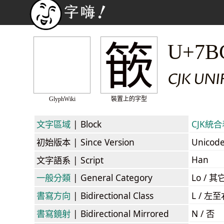
篏
U+7B
CJK UNI
GlyphWiki
裝置上的字型
文字區域
| Block
CJK統合表
初始版本
| Since Version
Unicod
Han
文字語系
| Script
一般分類
| General Category
Lo / 其它
書寫方向
| Bidirectional Class
L / 左
書寫鏡射
| Bidirectional Mirrored
N / 否