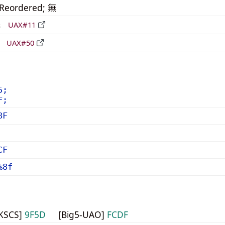
_Reordered; 無
形
UAX#11
立
UAX#50
5;
F;
8F
CF
%8f
HKSCS]
9F5D
[Big5-UAO]
FCDF