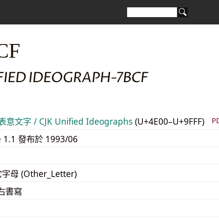
CF
FIED IDEOGRAPH-7BCF
意文字 / CJK Unified Ideographs
(U+4E00–U+9FFF)
P
e 1.1 發布於 1993/06
字母 (Other_Letter)
至右書寫