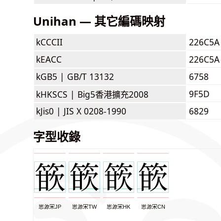
Unihan — 其它編碼映射
kCCCII
226C5A
kEACC
226C5A
kGB5 |
GB/T 13132
6758
9F5D
kHKSCS |
Big5香港擴充2008
kJis0 |
JIS X 0208-1990
6829
字型收錄
思源宋JP
思源宋TW
思源宋HK
思源宋CN