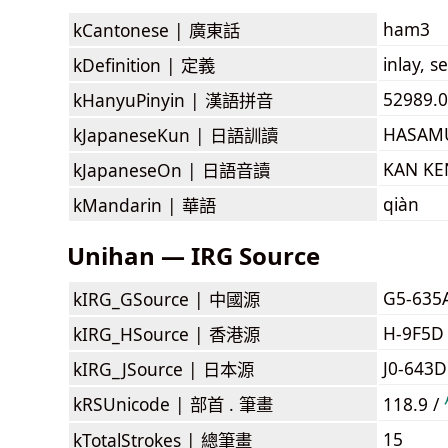
ham3
kCantonese |
廣東話
inlay, s
kDefinition |
定義
52989.0
kHanyuPinyin |
漢語拼音
HASAMU
kJapaneseKun |
日語訓讀
KAN KE
kJapaneseOn |
日語音讀
qiàn
kMandarin |
華語
Unihan — IRG Source
G5-635
kIRG_GSource |
中國源
H-9F5D
kIRG_HSource |
香港源
J0-643D
kIRG_JSource |
日本源
kRSUnicode |
部首 . 筆畫
118.9 /
15
kTotalStrokes |
總筆畫