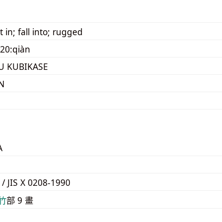
et in; fall into; rugged
20:qiàn
 KUBIKASE
N
A
 / JIS X 0208-1990
⽵
部 9 畫