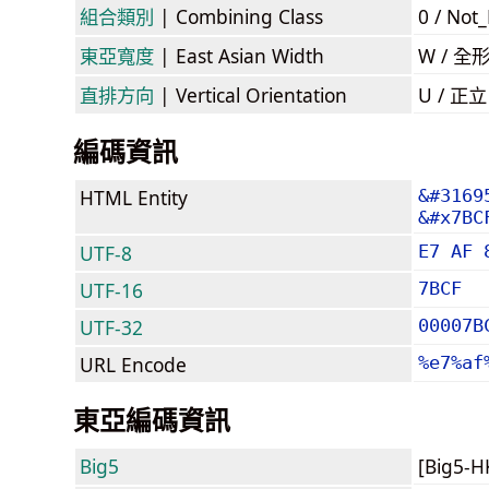
組合類別
| Combining Class
0 / Not
東亞寬度
| East Asian Width
W / 全
直排方向
| Vertical Orientation
U / 正
編碼資訊
HTML Entity
&#3169
&#x7BC
UTF-8
E7 AF 
UTF-16
7BCF
UTF-32
00007B
URL Encode
%e7%af
東亞編碼資訊
Big5
[Big5-