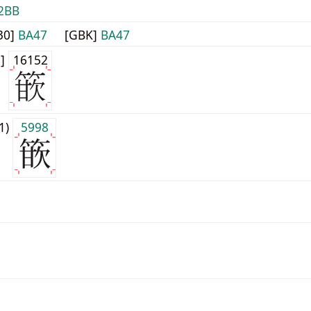
2BB
30]
BA47
[GBK]
BA47
1]
16152
j1)
5998