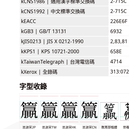
2-715C
kCNS1986 |
通用漢字標準交換碼
2-715C
kCNS1992 |
中文標準交換碼
kEACC
226E6F
kGB3 |
GB/T 13131
6932
kJIS0213 |
JIS X 0212-1990
2,83,81
kKPS1 |
KPS 10721-2000
658E
4714
kTaiwanTelegraph |
台灣電信碼
313:072
kXerox |
全錄碼
字型收錄
思源宋JP
思源宋TW
思源宋HK
思源宋CN
教育部楷體
崇