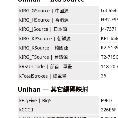
G3-654
kIRG_GSource |
中國源
HB2-F9
kIRG_HSource |
香港源
kIRG_JSource |
日本源
J4-7371
KP1-65
kIRG_KPSource |
朝鮮源
K2-513
kIRG_KSource |
韓國源
kIRG_TSource |
台灣源
T2-715
kRSUnicode |
部首 . 筆畫
118.20 
26
kTotalStrokes |
總筆畫
Unihan — 其它編碼映射
kBigFive |
Big5
F96D
kCCCII
226E6F