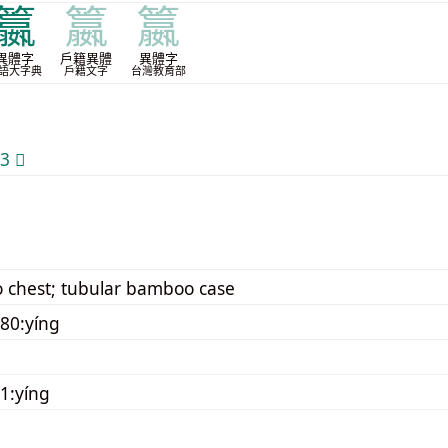
籝
籝
籝
異體字
戶籍異體
異體字
語大字典
戶籍文字
台灣教育部
 𰪣
chest; tubular bamboo case
80:yíng
1:yíng