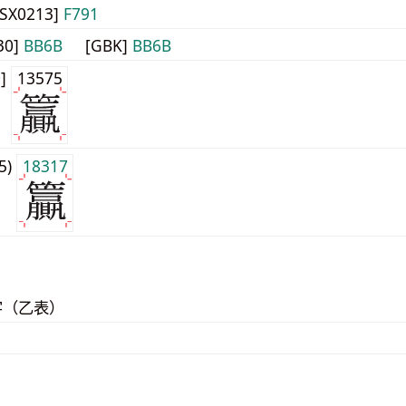
JISX0213]
F791
30]
BB6B
[GBK]
BB6B
0]
13575
j5)
18317
字（乙表）