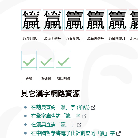
源流明體月
源流明體丹
源石黑體月
源石黑體丹
源泉圓體月
源泉
金萱
凝書體
蘭陽明體
其它漢字網路資源
在
萌典
查詢「籯」字 (華語)
在
全字庫
查詢「籯」字
在
漢典
查詢「籯」字
在
中國哲學書電子化計劃
查詢「籯」字