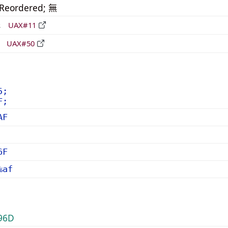
_Reordered; 無
形
UAX#11
立
UAX#50
5;
F;
AF
6F
%af
96D