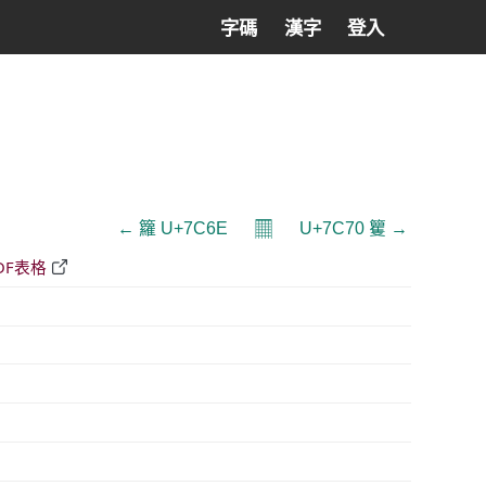
字碼
漢字
登入
𝄜
← 籮 U+7C6E
U+7C70 籰 →
DF表格