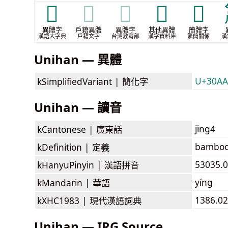
𥯰
𥯰
𥯰
𬖊
𰪣
異體字
戶籍異體
異體字
其他異體
簡體字
漢語大字典
戶籍文字
台灣教育部
漢字資料庫
繁簡關係
漢
Unihan — 異體
U+30AA3
kSimplifiedVariant |
簡化字
Unihan — 讀音
jing4
kCantonese |
廣東話
bamboo 
kDefinition |
定義
53035.0
kHanyuPinyin |
漢語拼音
yíng
kMandarin |
華語
1386.02
kXHC1983 |
現代漢語詞典
Unihan — IRG Source