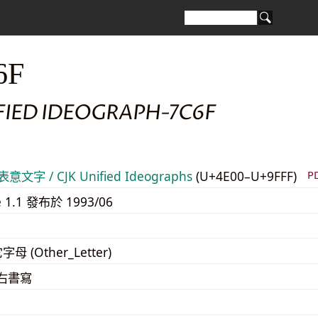
6F
FIED IDEOGRAPH-7C6F
意文字 / CJK Unified Ideographs
(U+4E00–U+9FFF)
P
e 1.1 發布於 1993/06
字母 (Other_Letter)
至右書寫