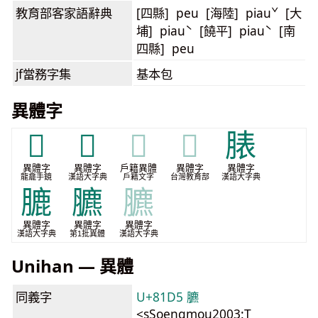
教育部客家語
辭典
[四縣] peu [海陸] piauˇ [大
埔] piauˋ [饒平] piauˋ [南
四縣] peu
jf當務字集
基本包
異體字
𦞰
𦣁
𦣁
𦣁
脿
異體字
異體字
戶籍異體
異體字
異體字
龍龕手鏡
漢語大字典
戶籍文字
台灣教育部
漢語大字典
膔
臕
臕
異體字
異體字
異體字
漢語大字典
第1批異體
漢語大字典
Unihan — 異體
同義字
U+81D5 臕
<sSoengmou2003:T