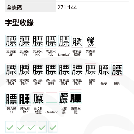
271:144
全錄碼
字型收錄
思源宋
思源宋
思源宋
思源宋
教育部
崇羲篆
JP
TW
HK
CN
NomNaTong
楷體
體
源流明
源流明
源石黑
源石黑
源泉圓
源泉圓
一點明
體月
體丹
體月
體丹
體月
體丹
體
芫荽
粉圓
俐方體
精品點
匯文明
得意
饅頭黑
11
陣7
朝體
Oradano
黑
體