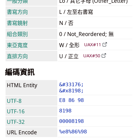
一般分類
Lo / 其它字母 (Other_Letter)
書寫方向
L / 左至右書寫
書寫鏡射
N / 否
組合類別
0 / Not_Reordered; 無
東亞寬度
W / 全形
UAX#11
直排方向
U / 正立
UAX#50
編碼資訊
HTML Entity
&#33176;
&#x8198;
UTF-8
E8 86 98
UTF-16
8198
UTF-32
00008198
URL Encode
%e8%86%98