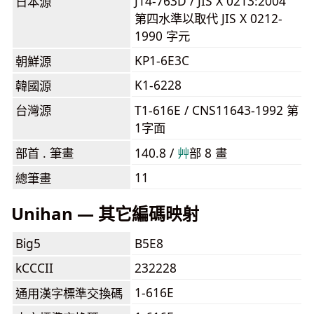
J14-763D / JIS X 0213:2004
日本源
第四水準以取代 JIS X 0212-
1990 字元
KP1-6E3C
朝鮮源
K1-6228
韓國源
台灣源
T1-616E / CNS11643-1992 第
1字面
部首 . 筆畫
140.8 /
⾋
部 8 畫
11
總筆畫
Unihan — 其它編碼映射
Big5
B5E8
kCCCII
232228
1-616E
通用漢字標準交換碼