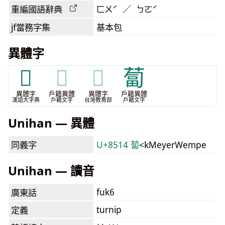
重編國語辭典
ㄈㄨˊ ／ ㄅㄛˊ
jf當務字集
基本包
異體字
𦻉
𦻉
𦻉
蔔
異體字
戶籍異體
異體字
戶籍異體
漢語大字典
戶籍文字
台灣教育部
戶籍文字
Unihan — 異體
同義字
U+8514 蔔
<kMeyerWempe
Unihan — 讀音
fuk6
廣東話
turnip
定義