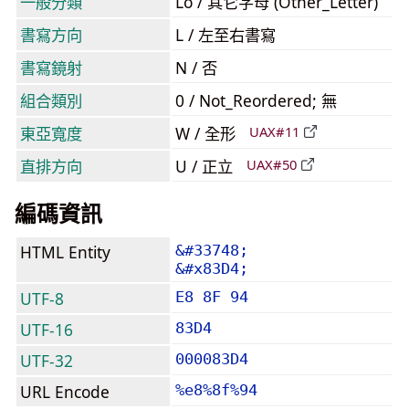
一般分類
Lo / 其它字母 (Other_Letter)
書寫方向
L / 左至右書寫
書寫鏡射
N / 否
組合類別
0 / Not_Reordered; 無
東亞寬度
W / 全形
UAX#11
直排方向
U / 正立
UAX#50
編碼資訊
HTML Entity
&#33748;
&#x83D4;
UTF-8
E8 8F 94
UTF-16
83D4
UTF-32
000083D4
URL Encode
%e8%8f%94