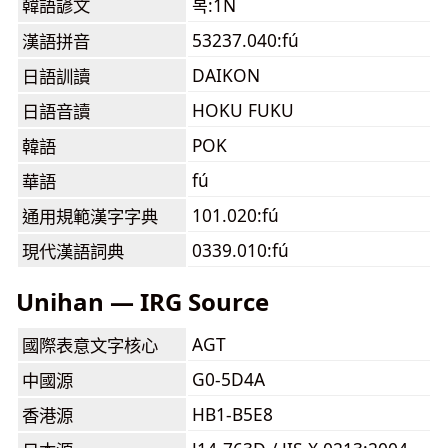
韓語諺文
복:1N
53237.040:fú
漢語拼音
DAIKON
日語訓讀
HOKU FUKU
日語音讀
POK
韓語
fú
華語
101.020:fú
通用規範漢字字典
0339.010:fú
現代漢語詞典
Unihan — IRG Source
AGT
國際表意文字核心
G0-5D4A
中國源
HB1-B5E8
香港源