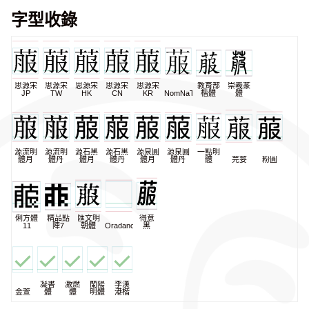
字型收錄
思源宋
思源宋
思源宋
思源宋
思源宋
教育部
崇羲篆
JP
TW
HK
CN
KR
NomNaTong
楷體
體
源流明
源流明
源石黑
源石黑
源泉圓
源泉圓
一點明
體月
體丹
體月
體丹
體月
體丹
體
芫荽
粉圓
俐方體
精品點
匯文明
得意
11
陣7
朝體
Oradano
黑
凝書
激燃
蘭陽
李漢
金萱
體
體
明體
港楷