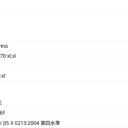
ress
0:xī,sī
:xī
E
6F
 / JIS X 0213:2004 第四水準