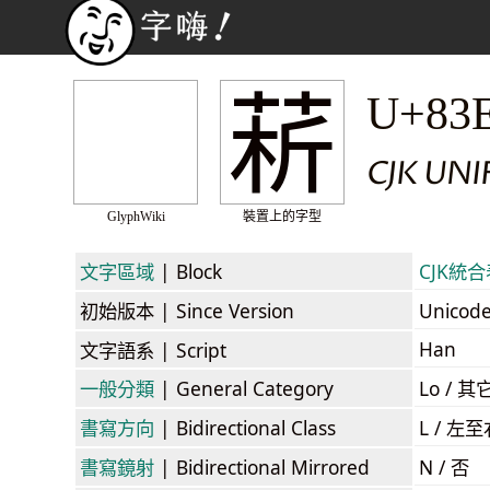
菥
U+83
CJK UNI
GlyphWiki
裝置上的字型
文字區域
| Block
CJK統合表
初始版本
| Since Version
Unicod
Han
文字語系
| Script
一般分類
| General Category
Lo / 其它
書寫方向
| Bidirectional Class
L / 左
書寫鏡射
| Bidirectional Mirrored
N / 否