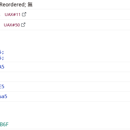
_Reordered; 無
形
UAX#11
立
UAX#50
5;
5;
A5
E5
%a5
B6F