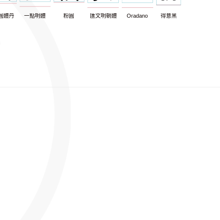
圓體丹
一點明體
粉圓
匯文明朝體
Oradano
得意黑