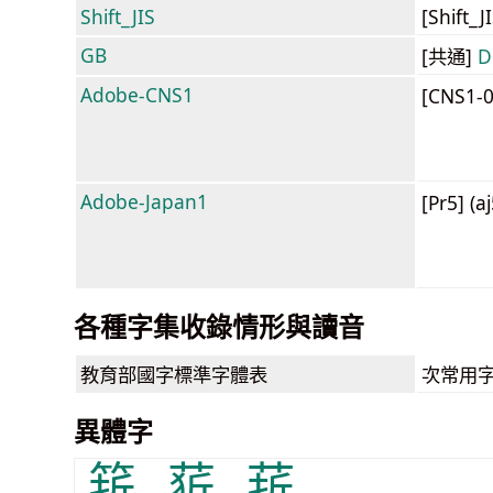
Shift_JIS
[Shift_
GB
[共通]
D
Adobe-CNS1
[CNS1-
Adobe-Japan1
[Pr5] (a
各種字集收錄情形與讀音
教育部
國字標準字體表
次常用
異體字
䇽
䓄
䓆