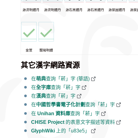
源流明體月
源流明體丹
源石黑體月
源石黑體丹
源泉圓體月
源泉
金萱
蘭陽明體
其它漢字網路資源
在
萌典
查詢「菥」字 (華語)
在
全字庫
查詢「菥」字
在
漢典
查詢「菥」字
在
中國哲學書電子化計劃
查詢「菥」字
在
Unihan 資料庫
查詢「菥」字
CHISE Project
的表意文字描述等資料
GlyphWiki
上的「u83e5」