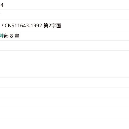
44
F
4 / CNS11643-1992 第2字面
⾋
部 8 畫