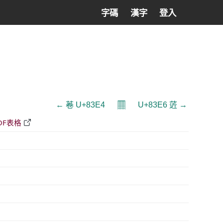
字碼
漢字
登入
𝄜
← 菤 U+83E4
U+83E6 菦 →
DF表格