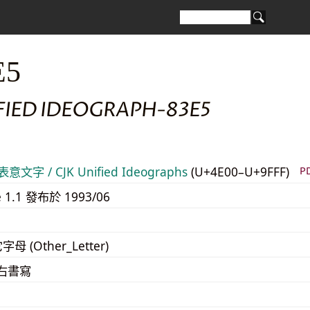
E5
FIED IDEOGRAPH-83E5
意文字 / CJK Unified Ideographs
(U+4E00–U+9FFF)
P
e 1.1 發布於 1993/06
字母 (Other_Letter)
至右書寫