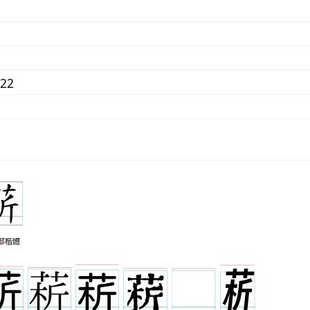
122
部楷體