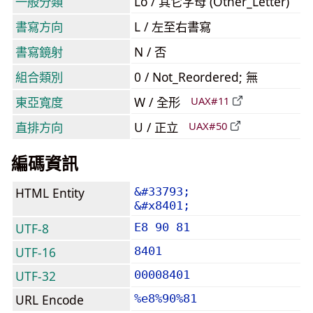
一般分類
Lo / 其它字母 (Other_Letter)
書寫方向
L / 左至右書寫
書寫鏡射
N / 否
組合類別
0 / Not_Reordered; 無
東亞寬度
W / 全形
UAX#11
直排方向
U / 正立
UAX#50
編碼資訊
HTML Entity
&#33793;
&#x8401;
UTF-8
E8 90 81
UTF-16
8401
UTF-32
00008401
URL Encode
%e8%90%81