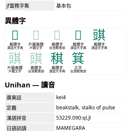
jf當務字集
基本包
異體字
𦬟
𦬟
𦬟
𦮼
𧯯
異體字
戶籍異體
異體字
異體字
異體字
漢語大字典
戶籍文字
台灣教育部
漢語大字典
漢語大字典
𧯯
𧯯
稘
箕
戶籍異體
異體字
異體字
正字
戶籍文字
台灣教育部
漢語大字典
台灣教育部
Unihan — 讀音
kei4
廣東話
beakstalk, stalks of pulse
定義
53229.090:qí,jī
漢語拼音
MAMEGARA
日語訓讀