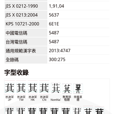
JIS X 0212-1990
1,91,04
JIS X 0213:2004
5637
KPS 10721-2000
6E1E
5487
中國電信碼
5487
台灣電信碼
2013:4747
通用規範漢字表
300:275
全錄碼
字型收錄
思源宋
思源宋
思源宋
思源宋
教育部
崇羲篆
JP
TW
HK
CN
NomNaTong
楷體
體