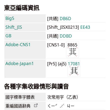
東亞編碼資訊
Big5
[共通]
DB6D
Shift_JIS
[Shift_JISX0213]
EE43
GB
[共通]
DDBD
Adobe-CNS1
[CNS1-0]
8865
Adobe-Japan1
[Pr5] (aj5)
17081
各種字集收錄情形與讀音
國字標準字體表
次常用字（乙表）
重編國語辭典
ㄑㄧˊ ／ ㄐㄧ