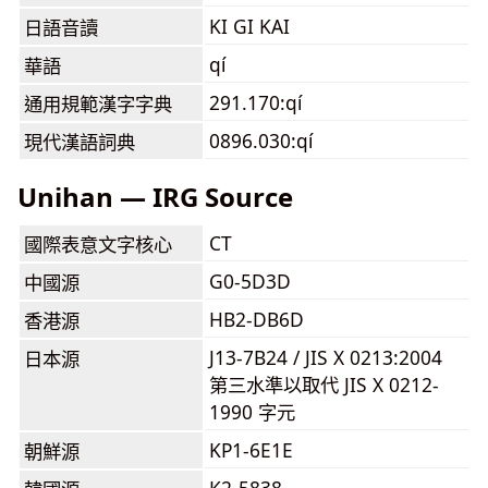
KI GI KAI
日語音讀
qí
華語
291.170:qí
通用規範漢字字典
0896.030:qí
現代漢語詞典
Unihan — IRG Source
CT
國際表意文字核心
G0-5D3D
中國源
HB2-DB6D
香港源
J13-7B24 / JIS X 0213:2004
日本源
第三水準以取代 JIS X 0212-
1990 字元
KP1-6E1E
朝鮮源