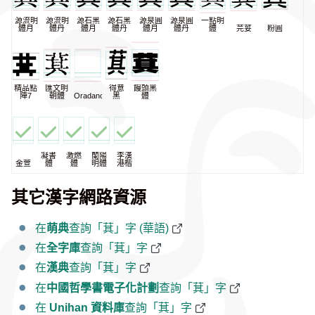
源流明
源流明
源石黑
源石黑
源泉圓
源泉圓
一點明
體月
體丹
體月
體丹
體月
體丹
體
芫荽
粉圓
精品點
匯文明
得意
饅頭黑
陣7
朝體
Oradano
黑
體
凝書
激燃
蘭陽
李漢
金萱
體
體
明體
港楷
其它漢字網路資源
在
萌典
查詢「萁」字 (華語)
在
全字庫
查詢「萁」字
在
漢典
查詢「萁」字
在
中國哲學書電子化計劃
查詢「萁」字
在
Unihan 資料庫
查詢「萁」字