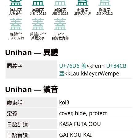
䕄
盖
盖
蓋
蓋
異用字
異體字
異體字
正體字
異體字
入管正字
JIS X 0212
JIS X 0213
漢語大字典
JIS X 0212
蓋
蓋
蓋
異體字
戶籍正字
正字
JIS X 0213
戶籍文字
台灣教育部
Unihan — 異體
同義字
U+76D6 盖
<kFenn
U+84CB
蓋
<kLau,kMeyerWempe
Unihan — 讀音
koi3
廣東話
cover, hide, protect
定義
KASA FUTA OOU
日語訓讀
GAI KOU KAI
日語音讀