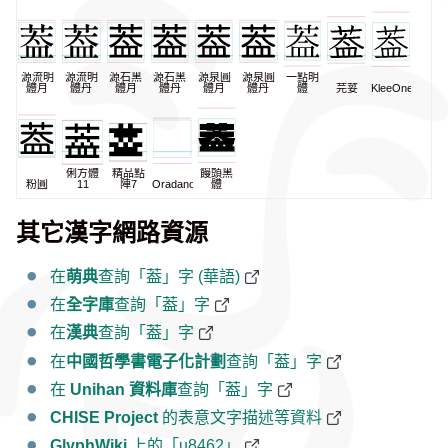
源流明
源流明
源石黑
源石黑
源泉圓
源泉圓
一點明
體月
體丹
體月
體丹
體月
體丹
體
芫荽
KleeOne
俐方體
精品點
饅頭黑
粉圓
11
陣7
Oradano
體
其它漢字網路資源
在
萌典
查詢「葢」字 (華語)
在
全字庫
查詢「葢」字
在
漢典
查詢「葢」字
在
中國哲學書電子化計劃
查詢「葢」字
在
Unihan 資料庫
查詢「葢」字
CHISE Project
的表意文字描述等資料
GlyphWiki
上的「u8462」