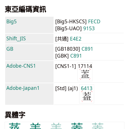
東亞編碼資訊
Big5
[Big5-HKSCS]
FECD
[Big5-UAO]
9153
Shift_JIS
[共通]
E4E2
GB
[GB18030]
C891
[GBK]
C891
Adobe-CNS1
[CNS1-1]
17114
Adobe-Japan1
[Std] (aj1)
6413
異體字