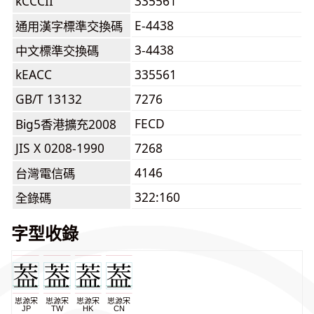
kCCCII
335561
E-4438
通用漢字標準交換碼
3-4438
中文標準交換碼
kEACC
335561
GB/T 13132
7276
FECD
Big5香港擴充2008
JIS X 0208-1990
7268
4146
台灣電信碼
322:160
全錄碼
字型收錄
思源宋
思源宋
思源宋
思源宋
JP
TW
HK
CN