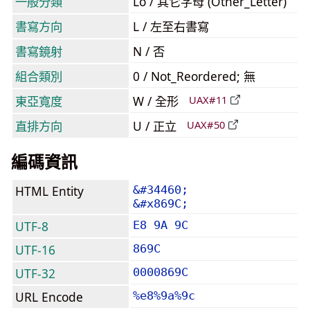
一般分類
Lo / 其它字母 (Other_Letter)
書寫方向
L / 左至右書寫
書寫鏡射
N / 否
組合類別
0 / Not_Reordered; 無
東亞寬度
W / 全形
UAX#11
直排方向
U / 正立
UAX#50
編碼資訊
HTML Entity
&#34460;
&#x869C;
UTF-8
E8 9A 9C
UTF-16
869C
UTF-32
0000869C
URL Encode
%e8%9a%9c