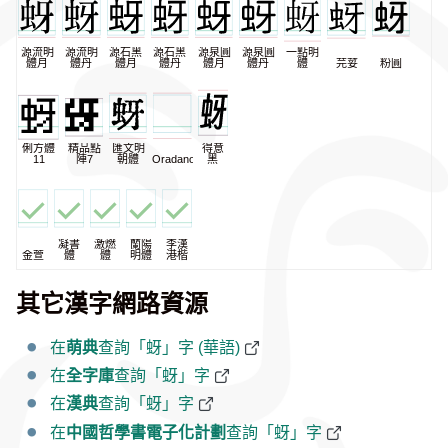
源流明
源流明
源石黑
源石黑
源泉圓
源泉圓
一點明
體月
體丹
體月
體丹
體月
體丹
體
芫荽
粉圓
俐方體
精品點
匯文明
得意
11
陣7
朝體
Oradano
黑
凝書
激燃
蘭陽
李漢
金萱
體
體
明體
港楷
其它漢字網路資源
在
萌典
查詢「蚜」字 (華語)
在
全字庫
查詢「蚜」字
在
漢典
查詢「蚜」字
在
中國哲學書電子化計劃
查詢「蚜」字