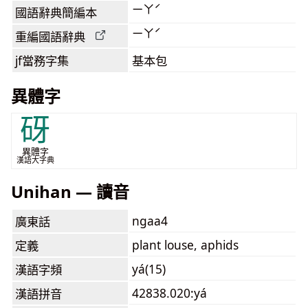
ㄧㄚˊ
國語辭典簡編本
ㄧㄚˊ
重編國語辭典
jf當務字集
基本包
異體字
砑
異體字
漢語大字典
Unihan — 讀音
ngaa4
廣東話
plant louse, aphids
定義
yá(15)
漢語字頻
42838.020:yá
漢語拼音