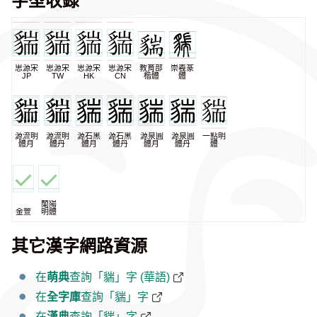
思源宋
思源宋
思源宋
思源宋
教育部
崇羲篆
JP
TW
HK
CN
楷體
體
源流明
源流明
源石黑
源石黑
源泉圓
源泉圓
一點明
體月
體丹
體月
體丹
體月
體丹
體
蘭陽
金萱
明體
其它漢字網路資源
在
萌典
查詢「貒」字 (華語)
在
全字庫
查詢「貒」字
在
漢典
查詢「貒」字