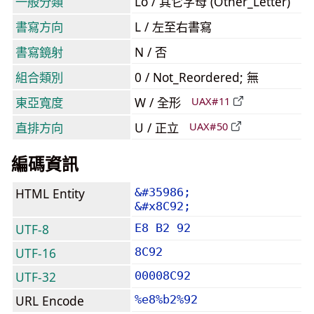
一般分類
Lo / 其它字母 (Other_Letter)
書寫方向
L / 左至右書寫
書寫鏡射
N / 否
組合類別
0 / Not_Reordered; 無
東亞寬度
W / 全形
UAX#11
直排方向
U / 正立
UAX#50
編碼資訊
HTML Entity
&#35986;
&#x8C92;
UTF-8
E8 B2 92
UTF-16
8C92
UTF-32
00008C92
URL Encode
%e8%b2%92