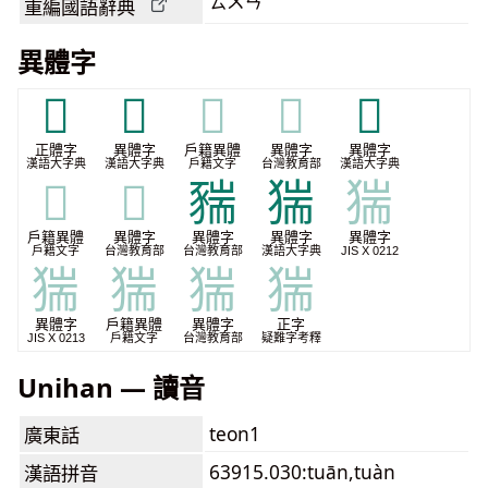
ㄊㄨㄢ
重編國語辭典
異體字
𧤗
𧳩
𧳩
𧳩
𧳲
正體字
異體字
戶籍異體
異體字
異體字
漢語大字典
漢語大字典
戶籍文字
台灣教育部
漢語大字典
𧳲
𧳲
䝎
猯
猯
戶籍異體
異體字
異體字
異體字
異體字
戶籍文字
台灣教育部
台灣教育部
漢語大字典
JIS X 0212
猯
猯
猯
猯
異體字
戶籍異體
異體字
正字
JIS X 0213
戶籍文字
台灣教育部
疑難字考釋
Unihan — 讀音
teon1
廣東話
63915.030:tuān,tuàn
漢語拼音