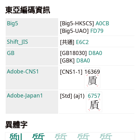
東亞編碼資訊
Big5
[Big5-HKSCS]
A0CB
[Big5-UAO]
FD79
Shift_JIS
[共通]
E6C2
GB
[GB18030]
D8A0
[GBK]
D8A0
Adobe-CNS1
[CNS1-1]
16369
Adobe-Japan1
[Std] (aj1)
6757
異體字