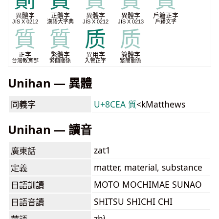
劕
質
質
質
質
異體字
正體字
異體字
異體字
戶籍正字
JIS X 0212
漢語大字典
JIS X 0212
JIS X 0213
戶籍文字
質
質
质
质
正字
繁體字
異用字
簡體字
台灣教育部
繁簡關係
入管正字
繁簡關係
Unihan — 異體
同義字
U+8CEA 質
<kMatthews
Unihan — 讀音
zat1
廣東話
matter, material, substance
定義
MOTO MOCHIMAE SUNAO
日語訓讀
SHITSU SHICHI CHI
日語音讀
zhì