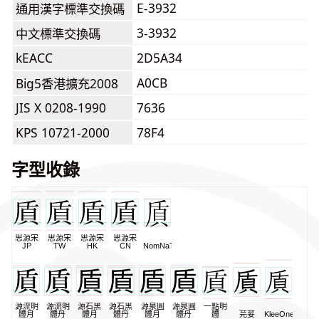
E-3932
通用漢字標準交換碼
3-3932
中文標準交換碼
kEACC
2D5A34
A0CB
Big5香港擴充2008
JIS X 0208-1990
7636
KPS 10721-2000
78F4
字型收錄
思源宋
思源宋
思源宋
思源宋
JP
TW
HK
CN
NomNaTong
源流明
源流明
源石黑
源石黑
源泉圓
源泉圓
一點明
體月
體丹
體月
體丹
體月
體丹
體
芫荽
KleeOne