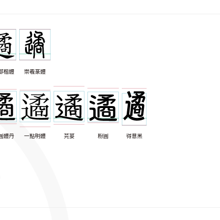
部楷體
崇羲篆體
圓體丹
一點明體
芫荽
粉圓
得意黑