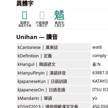
異體字
𨗝
𨗝
䰬
異體字
戶籍異體
異用字
漢語大字典
戶籍文字
入管正字
Unihan — 讀音
wat6
kCantonese |
廣東話
comply 
kDefinition |
定義
kHangul |
韓語諺文
휼:N
63887.0
kHanyuPinyin |
漢語拼音
KATAY
kJapaneseKun |
日語訓讀
ITSU I
kJapaneseOn |
日語音讀
yù
kMandarin |
華語
450.050
kTGHZ2013 |
通用規範漢字字典