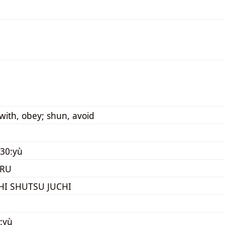
with, obey; shun, avoid
30:yù
ORU
CHI SHUTSU JUCHI
:yù