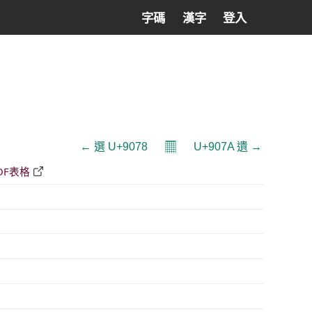
字碼
漢字
登入
𝄜
← 選 U+9078
U+907A 遺 →
DF表格