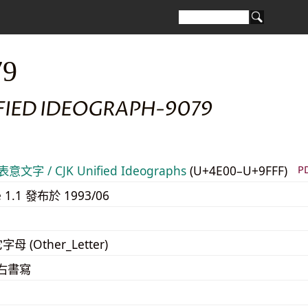
79
IFIED IDEOGRAPH-9079
意文字 / CJK Unified Ideographs
(U+4E00–U+9FFF)
P
e 1.1 發布於 1993/06
字母 (Other_Letter)
至右書寫