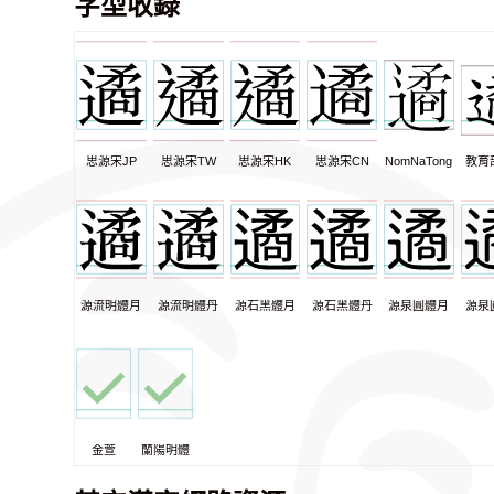
字型收錄
思源宋JP
思源宋TW
思源宋HK
思源宋CN
NomNaTong
教育
源流明體月
源流明體丹
源石黑體月
源石黑體丹
源泉圓體月
源泉
金萱
蘭陽明體