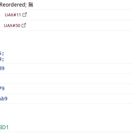
_Reordered; 無
形
UAX#11
立
UAX#50
5;
9;
B9
79
%b9
BD1