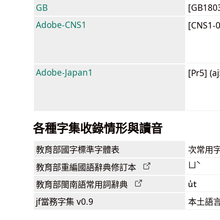
GB
[GB180
Adobe-CNS1
[CNS1-
Adobe-Japan1
[Pr5] (a
各種字集收錄情形與讀音
教育部
國字標準字體表
次常用
ㄩˋ
教育部
重編國語辭典
修訂本
u̍t
教育部閩南語
常用詞
辭典
jf當務字集
v0.9
本土語