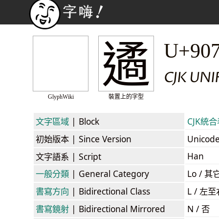
遹
U+90
CJK UN
GlyphWiki
裝置上的字型
文字區域
| Block
CJK統合表
初始版本
| Since Version
Unicod
Han
文字語系
| Script
一般分類
| General Category
Lo / 其它
書寫方向
| Bidirectional Class
L / 左
書寫鏡射
| Bidirectional Mirrored
N / 否