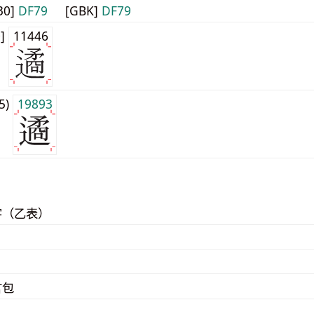
30]
DF79
[GBK]
DF79
0]
11446
j5)
19893
字（乙表）
言包