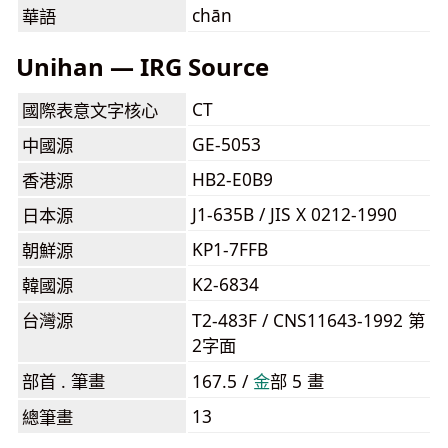
chān
華語
Unihan — IRG Source
CT
國際表意文字核心
GE-5053
中國源
HB2-E0B9
香港源
J1-635B / JIS X 0212-1990
日本源
KP1-7FFB
朝鮮源
K2-6834
韓國源
台灣源
T2-483F / CNS11643-1992 第
2字面
部首 . 筆畫
167.5 /
⾦
部 5 畫
13
總筆畫