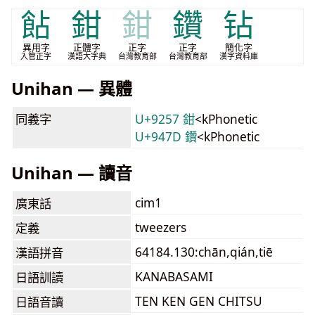
䬯
鉗
鉗
鑽
钻
異用字
正體字
正字
正字
簡化字
入管正字
漢語大字典
台灣教育部
台灣教育部
漢字資料庫
Unihan — 異體
同義字
U+9257 鉗
<kPhonetic
U+947D 鑽
<kPhonetic
Unihan — 讀音
cim1
廣東話
tweezers
定義
64184.130:chān,qián,tiē
漢語拼音
KANABASAMI
日語訓讀
TEN KEN GEN CHITSU
日語音讀