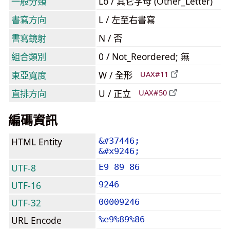
一般分類
Lo / 其它字母 (Other_Letter)
書寫方向
L / 左至右書寫
書寫鏡射
N / 否
組合類別
0 / Not_Reordered; 無
東亞寬度
W / 全形
UAX#11
直排方向
U / 正立
UAX#50
編碼資訊
HTML Entity
&#37446;
&#x9246;
UTF-8
E9 89 86
UTF-16
9246
UTF-32
00009246
URL Encode
%e9%89%86