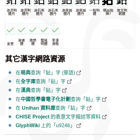
源流明
源流明
源石黑
源石黑
源泉圓
源泉圓
一點明
精品點
匯文明
體月
體丹
體月
體丹
體月
體丹
體
陣7
朝體
凝書
激燃
蘭陽
李漢
金萱
體
體
明體
港楷
其它漢字網路資源
在
萌典
查詢「鉆」字 (華語)
在
全字庫
查詢「鉆」字
在
漢典
查詢「鉆」字
在
中國哲學書電子化計劃
查詢「鉆」字
在
Unihan 資料庫
查詢「鉆」字
CHISE Project
的表意文字描述等資料
GlyphWiki
上的「u9246」