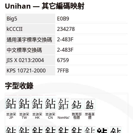
Unihan — 其它編碼映射
Big5
E0B9
kCCCII
234278
2-483F
通用漢字標準交換碼
2-483F
中文標準交換碼
JIS X 0213:2004
6759
KPS 10721-2000
7FFB
字型收錄
思源宋
思源宋
思源宋
思源宋
教育部
崇羲篆
JP
TW
HK
CN
NomNaTong
楷體
體