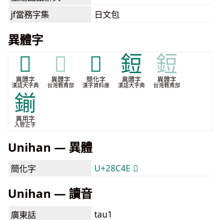
jf當務字集
日文包
異體字
𨪐
𨪐
𨱎
鋀
鋀
異體字
異體字
簡化字
異體字
異體字
漢語大字典
台灣教育部
漢字資料庫
漢語大字典
台灣教育部
鎆
異用字
入管正字
Unihan — 異體
U+28C4E 𨱎
簡化字
Unihan — 讀音
tau1
廣東話