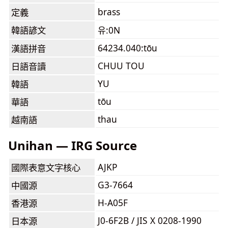
brass
定義
韓語諺文
유:0N
64234.040:tōu
漢語拼音
CHUU TOU
日語音讀
YU
韓語
tōu
華語
thau
越南語
Unihan — IRG Source
AJKP
國際表意文字核心
G3-7664
中國源
H-A05F
香港源
J0-6F2B / JIS X 0208-1990
日本源