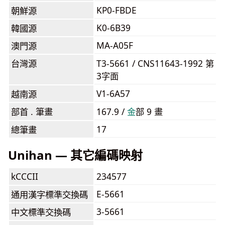
KP0-FBDE
朝鮮源
K0-6B39
韓國源
MA-A05F
澳門源
台灣源
T3-5661 / CNS11643-1992 第
3字面
V1-6A57
越南源
部首 . 筆畫
167.9 /
⾦
部 9 畫
17
總筆畫
Unihan — 其它編碼映射
kCCCII
234577
E-5661
通用漢字標準交換碼
3-5661
中文標準交換碼