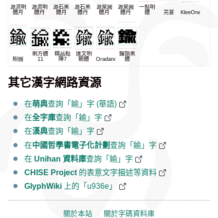
源流明
源流明
源石黑
源石黑
源泉圓
源泉圓
一點明
體月
體丹
體月
體丹
體月
體丹
體
芫荽
KleeOne
俐方體
精品點
匯文明
饅頭黑
粉圓
11
陣7
朝體
Oradano
體
其它漢字網路資源
在
萌典
查詢「鍮」字 (華語)
在
全字庫
查詢「鍮」字
在
漢典
查詢「鍮」字
在
中國哲學書電子化計劃
查詢「鍮」字
在
Unihan 資料庫
查詢「鍮」字
CHISE Project
的表意文字描述等資料
GlyphWiki
上的「u936e」
關於本站
｜
關於字碼資料庫