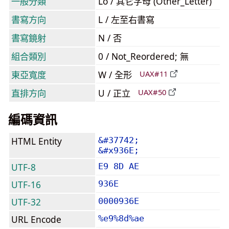
一般分類
Lo / 其它字母 (Other_Letter)
書寫方向
L / 左至右書寫
書寫鏡射
N / 否
組合類別
0 / Not_Reordered; 無
東亞寬度
W / 全形
UAX#11
直排方向
U / 正立
UAX#50
編碼資訊
HTML Entity
&#37742;
&#x936E;
UTF-8
E9 8D AE
UTF-16
936E
UTF-32
0000936E
URL Encode
%e9%8d%ae