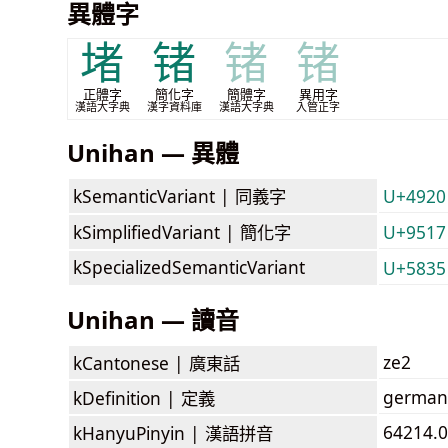
異體字
堵
锗
锗
锗
正體字
簡化字
簡體字
異用字
漢語大字典
漢字資料庫
漢語大字典
入管正字
Unihan — 異體
kSemanticVariant |
同義字
U+4920
kSimplifiedVariant |
簡化字
U+9517
kSpecializedSemanticVariant
U+5835
Unihan — 讀音
ze2
kCantonese |
廣東話
germani
kDefinition |
定義
64214.0
kHanyuPinyin |
漢語拼音