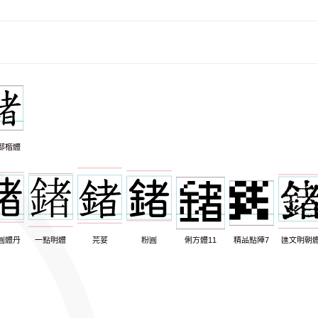
部楷體
圓體丹
一點明體
芫荽
粉圓
俐方體11
精品點陣7
匯文明朝