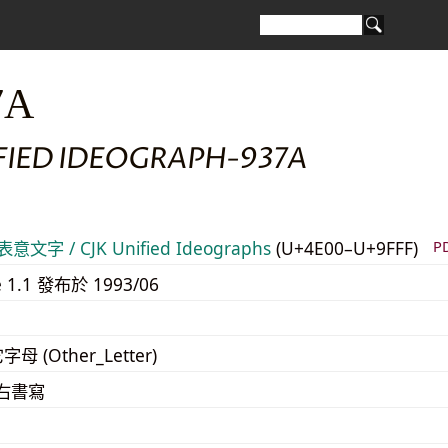
7A
IFIED IDEOGRAPH-937A
意文字 / CJK Unified Ideographs
(U+4E00–U+9FFF)
P
e 1.1 發布於 1993/06
字母 (Other_Letter)
至右書寫