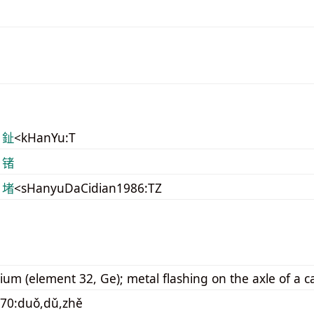
 䤠
<kHanYu:T
 锗
 堵
<sHanyuDaCidian1986:TZ
um (element 32, Ge); metal flashing on the axle of a c
70:duǒ,dǔ,zhě