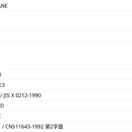
ANE
0
E3
 / JIS X 0212-1990
FD
C
1 / CNS11643-1992 第2字面