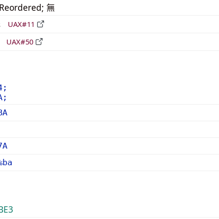
_Reordered; 無
形
UAX#11
立
UAX#50
4;
A;
BA
7A
%ba
BE3