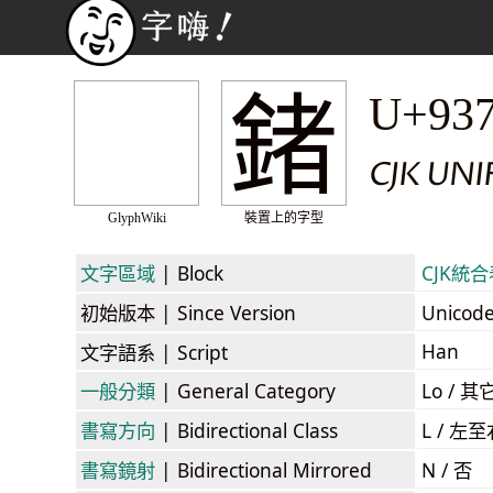
鍺
U+93
CJK UN
GlyphWiki
裝置上的字型
文字區域
| Block
CJK統合表
初始版本
| Since Version
Unicod
Han
文字語系
| Script
一般分類
| General Category
Lo / 其它
書寫方向
| Bidirectional Class
L / 左
書寫鏡射
| Bidirectional Mirrored
N / 否