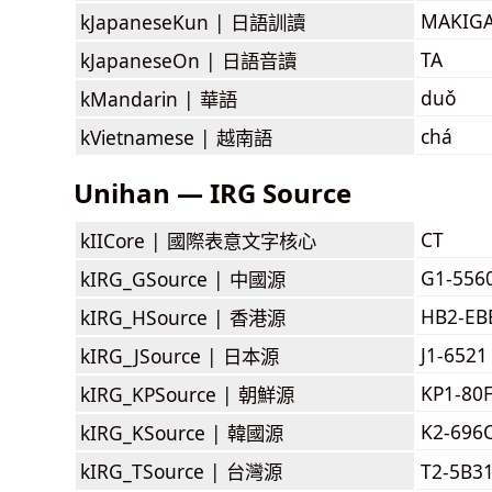
MAKIG
kJapaneseKun |
日語訓讀
TA
kJapaneseOn |
日語音讀
duǒ
kMandarin |
華語
chá
kVietnamese |
越南語
Unihan — IRG Source
CT
kIICore |
國際表意文字核心
G1-556
kIRG_GSource |
中國源
HB2-EB
kIRG_HSource |
香港源
J1-6521
kIRG_JSource |
日本源
KP1-80
kIRG_KPSource |
朝鮮源
K2-696
kIRG_KSource |
韓國源
kIRG_TSource |
台灣源
T2-5B3