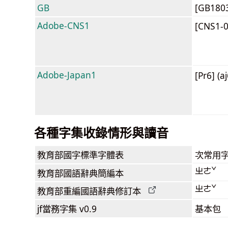
GB
[GB180
Adobe-CNS1
[CNS1-
Adobe-Japan1
[Pr6] (a
各種字集收錄情形與讀音
教育部
國字標準字體表
次常用
ㄓㄜˇ
教育部
國語辭典簡編本
ㄓㄜˇ
教育部
重編國語辭典
修訂本
jf當務字集
v0.9
基本包