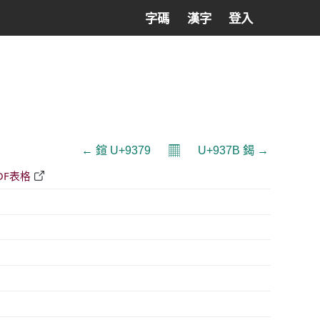
字碼
漢字
登入
𝄜
← 鍹 U+9379
U+937B 鍻 →
DF表格