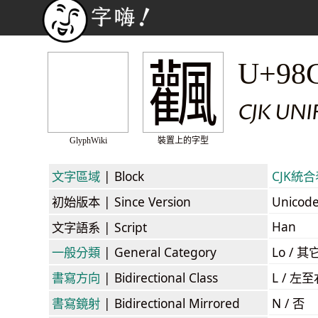
飌
U+98
CJK UN
GlyphWiki
裝置上的字型
文字區域
| Block
CJK統合表
初始版本
| Since Version
Unicod
Han
文字語系
| Script
一般分類
| General Category
Lo / 其它
書寫方向
| Bidirectional Class
L / 左
書寫鏡射
| Bidirectional Mirrored
N / 否