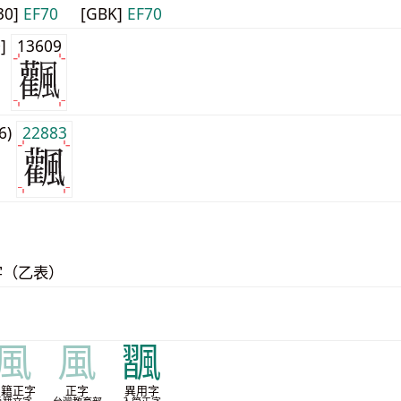
30]
EF70
[GBK]
EF70
0]
13609
j6)
22883
字（乙表）
風
風
飁
戶籍正字
正字
異用字