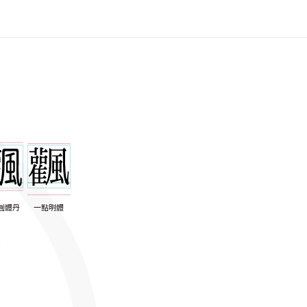
圓體丹
一點明體