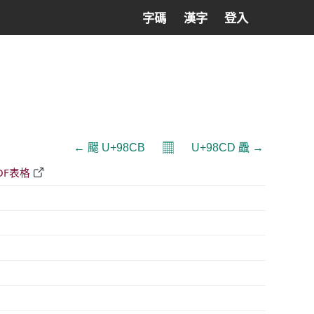
字碼
漢字
登入
𝄜
← 飋 U+98CB
U+98CD 飍 →
DF表格