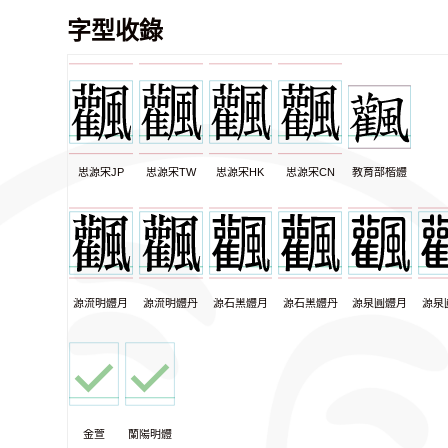
字型收錄
思源宋JP
思源宋TW
思源宋HK
思源宋CN
教育部楷體
源流明體月
源流明體丹
源石黑體月
源石黑體丹
源泉圓體月
源泉
金萱
蘭陽明體