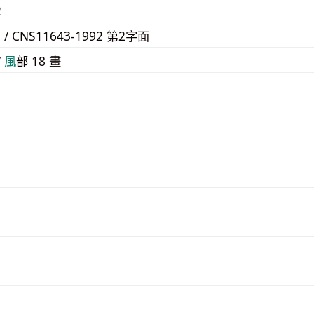
2
E / CNS11643-1992 第2字面
/
⾵
部 18 畫