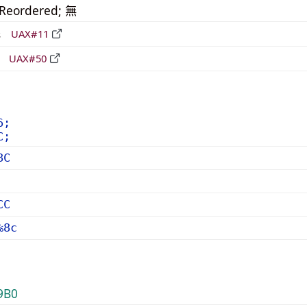
_Reordered; 無
形
UAX#11
立
UAX#50
6;
C;
8C
CC
%8c
9B0