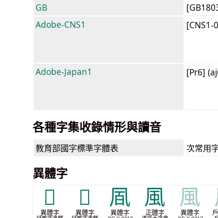
GB
[GB180
Adobe-CNS1
[CNS1-
Adobe-Japan1
[Pr6] (a
各種字集收錄情形與讀音
教育部
國字標準字體表
次常用
異體字
𥷜
𧆉
凮
風
風
異體字
異體字
異體字
正體字
異體字