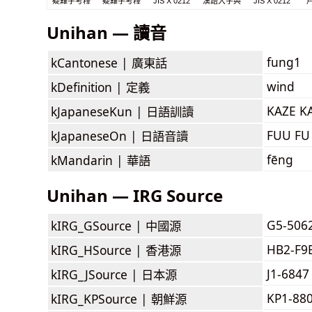
疑難字考釋
疑難字考釋
JIS X 0212
漢語大字典
JIS X 0212
Unihan — 讀音
fung1
kCantonese |
廣東話
wind
kDefinition |
定義
KAZE K
kJapaneseKun |
日語訓讀
FUU FU
kJapaneseOn |
日語音讀
fēng
kMandarin |
華語
Unihan — IRG Source
G5-506
kIRG_GSource |
中國源
HB2-F9
kIRG_HSource |
香港源
J1-6847
kIRG_JSource |
日本源
KP1-88
kIRG_KPSource |
朝鮮源