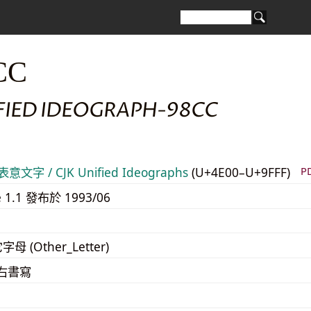
CC
IFIED IDEOGRAPH-98CC
意文字 / CJK Unified Ideographs
(U+4E00–U+9FFF)
P
e 1.1 發布於 1993/06
字母 (Other_Letter)
至右書寫