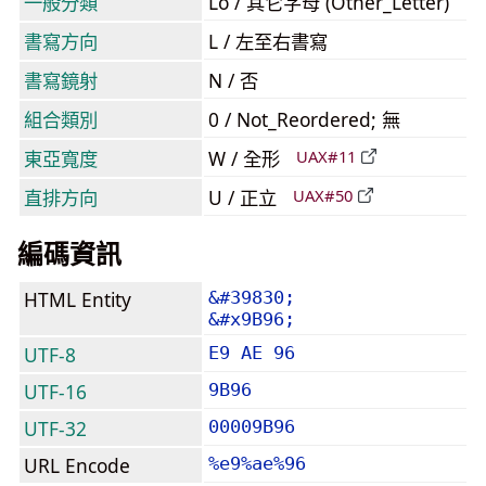
一般分類
Lo / 其它字母 (Other_Letter)
書寫方向
L / 左至右書寫
書寫鏡射
N / 否
組合類別
0 / Not_Reordered; 無
東亞寬度
W / 全形
UAX#11
直排方向
U / 正立
UAX#50
編碼資訊
HTML Entity
&#39830;
&#x9B96;
UTF-8
E9 AE 96
UTF-16
9B96
UTF-32
00009B96
URL Encode
%e9%ae%96