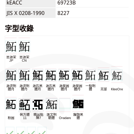
kEACC
69723B
JIS X 0208-1990
8227
字型收錄
思源宋
思源宋
JP
CN
源流明
源流明
源石黑
源石黑
源泉圓
源泉圓
一點明
體月
體丹
體月
體丹
體月
體丹
體
芫荽
KleeOne
俐方體
精品點
匯文明
饅頭黑
粉圓
11
陣7
朝體
Oradano
體