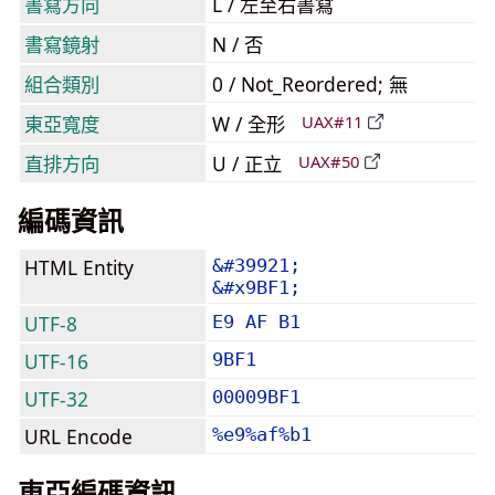
書寫方向
L / 左至右書寫
書寫鏡射
N / 否
組合類別
0 / Not_Reordered; 無
東亞寬度
W / 全形
UAX#11
直排方向
U / 正立
UAX#50
編碼資訊
HTML Entity
&#39921;
&#x9BF1;
UTF-8
E9 AF B1
UTF-16
9BF1
UTF-32
00009BF1
URL Encode
%e9%af%b1
東亞編碼資訊