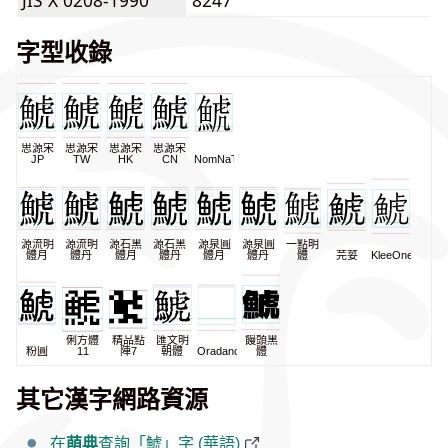
JIS X 0208-1990
8247
字型收錄
思源宋
思源宋
思源宋
思源宋
JP
TW
HK
CN
NomNaTong
源流明
源流明
源石黑
源石黑
源泉圓
源泉圓
一點明
體月
體丹
體月
體丹
體月
體丹
體
芫荽
KleeOne
俐方體
精品點
匯文明
饅頭黑
粉圓
11
陣7
朝體
Oradano
體
其它漢字網路資源
在
萌典
查詢「鯱」字 (華語)