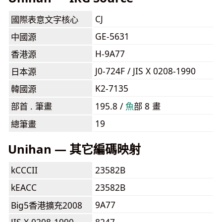
CJ
國際表意文字核心
GE-5631
中國源
H-9A77
香港源
J0-724F / JIS X 0208-1990
日本源
K2-7135
韓國源
部首 . 筆畫
195.8 /
⿂
部 8 畫
19
總筆畫
Unihan — 其它編碼映射
kCCCII
23582B
kEACC
23582B
9A77
Big5香港擴充2008