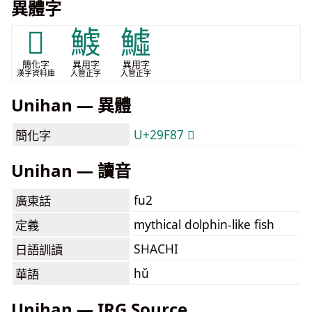
異體字
𩾇
鰬
鱋
簡化字
異用字
異用字
漢字資料庫
入管正字
入管正字
Unihan — 異體
U+29F87 𩾇
簡化字
Unihan — 讀音
fu2
廣東話
mythical dolphin-like fish
定義
SHACHI
日語訓讀
hǔ
華語
Unihan — IRG Source