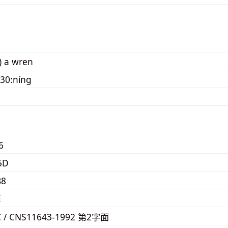
) a wren
30:níng
6
5D
B8
E
C / CNS11643-1992 第2字面