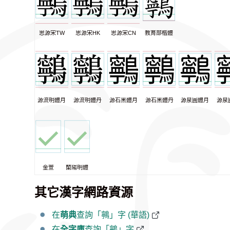
思源宋TW
思源宋HK
思源宋CN
教育部楷體
源流明體月
源流明體丹
源石黑體月
源石黑體丹
源泉圓體月
源泉
金萱
蘭陽明體
其它漢字網路資源
在
萌典
查詢「鸋」字 (華語)
在
全字庫
查詢「鸋」字