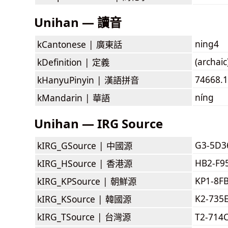
Unihan — 讀音
ning4
kCantonese |
廣東話
(archaic
kDefinition |
定義
74668.1
kHanyuPinyin |
漢語拼音
níng
kMandarin |
華語
Unihan — IRG Source
G3-5D3
kIRG_GSource |
中國源
HB2-F9
kIRG_HSource |
香港源
KP1-8F
kIRG_KPSource |
朝鮮源
K2-735
kIRG_KSource |
韓國源
kIRG_TSource |
台灣源
T2-714