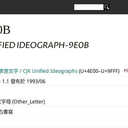
0B
IFIED IDEOGRAPH-9E0B
意文字 / CJK Unified Ideographs
(U+4E00–U+9FFF)
P
e 1.1 發布於 1993/06
字母 (Other_Letter)
至右書寫