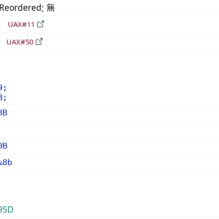
_Reordered; 無
形
UAX#11
立
UAX#50
9;
B;
8B
0B
%8b
95D