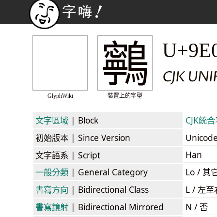
鸋
U+9E
CJK UN
GlyphWiki
裝置上的字型
文字區域
| Block
CJK統合表
初始版本
| Since Version
Unicod
Han
文字語系
| Script
一般分類
| General Category
Lo / 其它
書寫方向
| Bidirectional Class
L / 左
書寫鏡射
| Bidirectional Mirrored
N / 否