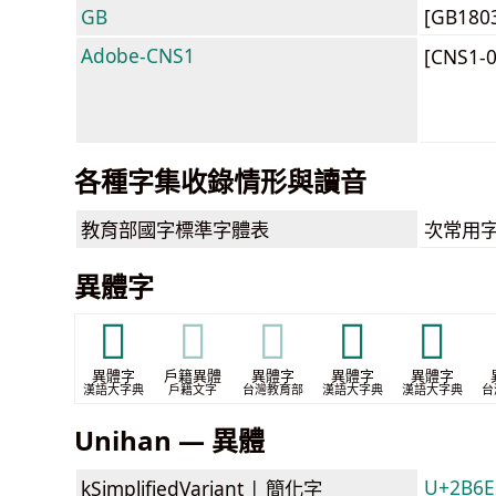
GB
[GB180
Adobe-CNS1
[CNS1-
各種字集收錄情形與讀音
教育部
國字標準字體表
次常用
異體字
𩁔
𩁔
𩁔
𪅢
𪆢
異體字
戶籍異體
異體字
異體字
異體字
漢語大字典
戶籍文字
台灣教育部
漢語大字典
漢語大字典
台
Unihan — 異體
U+2B6E2
kSimplifiedVariant |
簡化字