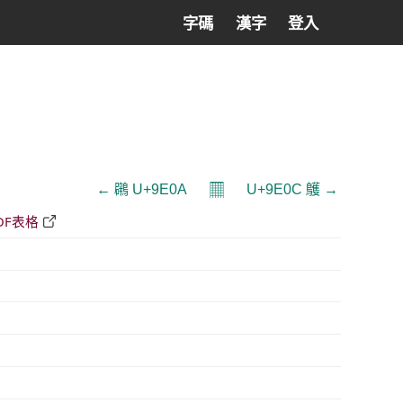
字碼
漢字
登入
𝄜
← 鸊 U+9E0A
U+9E0C 鸌 →
DF表格