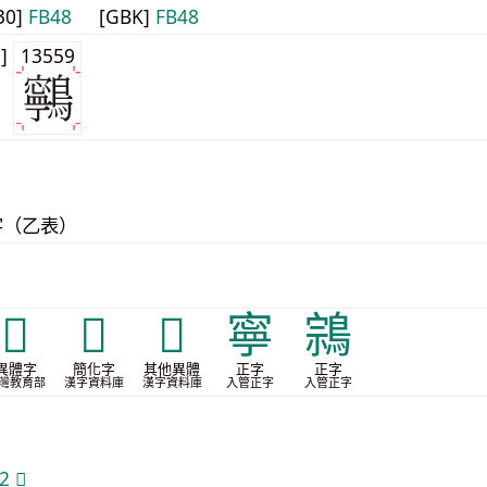
30]
FB48
[GBK]
FB48
0]
13559
字（乙表）
𪆮
𫛢
𬷌
寧
鶎
異體字
簡化字
其他異體
正字
正字
灣教育部
漢字資料庫
漢字資料庫
入管正字
入管正字
 𫛢