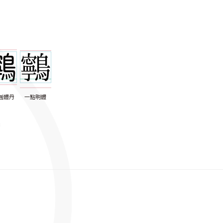
圓體丹
一點明體