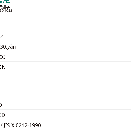
異體字
S X 0212
m2
30:yǎn
OI
ON
D
CD
 / JIS X 0212-1990