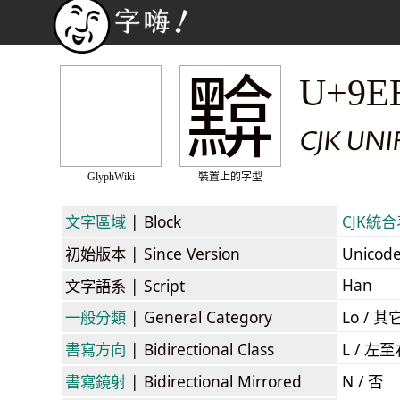
黭
U+9E
CJK UN
GlyphWiki
裝置上的字型
文字區域
| Block
CJK統合表
初始版本
| Since Version
Unicod
Han
文字語系
| Script
一般分類
| General Category
Lo / 其它
書寫方向
| Bidirectional Class
L / 左
書寫鏡射
| Bidirectional Mirrored
N / 否