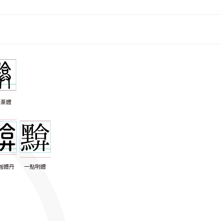
羲篆體
圓體丹
一點明體