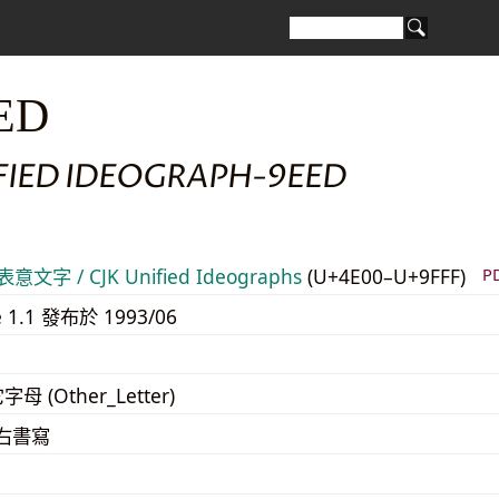
ED
IFIED IDEOGRAPH-9EED
意文字 / CJK Unified Ideographs
(U+4E00–U+9FFF)
P
e 1.1 發布於 1993/06
字母 (Other_Letter)
至右書寫