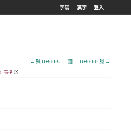
字碼
漢字
登入
𝄜
← 黬 U+9EEC
U+9EEE 黮 →
DF表格