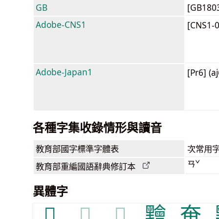
GB
[GB180
Adobe-CNS1
[CNS1-
Adobe-Japan1
[Pr6] (a
各種字集收錄情形與讀音
教育部
國字標準字體表
次常用
ㄢˇ
教育部
重編國語辭典
修訂本
異體字
𪒈
𪒈
𪒈
䵳
奄