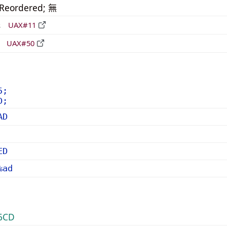
_Reordered; 無
形
UAX#11
立
UAX#50
5;
D;
AD
ED
%ad
6CD