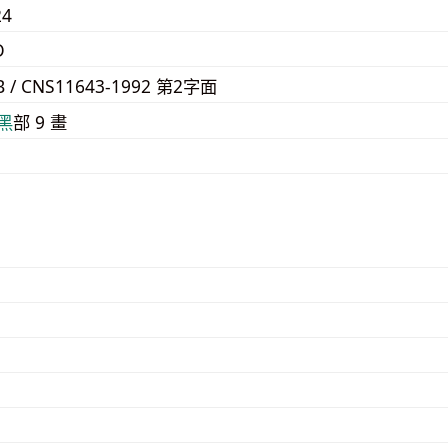
24
D
B / CNS11643-1992 第2字面
⿊
部 9 畫