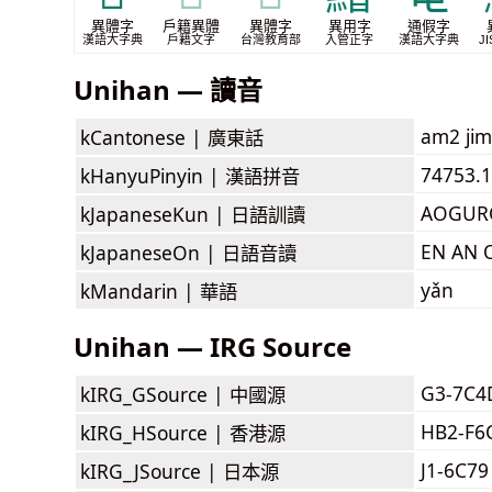
異體字
戶籍異體
異體字
異用字
通假字
漢語大字典
戶籍文字
台灣教育部
入管正字
漢語大字典
JI
Unihan — 讀音
am2 ji
kCantonese |
廣東話
74753.1
kHanyuPinyin |
漢語拼音
AOGUR
kJapaneseKun |
日語訓讀
EN AN 
kJapaneseOn |
日語音讀
yǎn
kMandarin |
華語
Unihan — IRG Source
G3-7C4
kIRG_GSource |
中國源
HB2-F6
kIRG_HSource |
香港源
J1-6C79
kIRG_JSource |
日本源