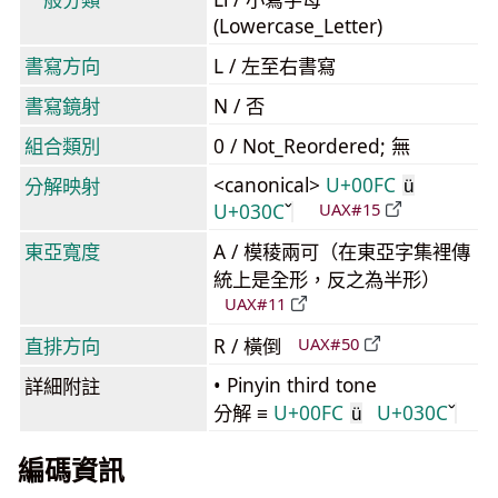
(Lowercase_Letter)
書寫方向
L / 左至右書寫
書寫鏡射
N / 否
組合類別
0 / Not_Reordered; 無
<canonical>
U+00FC
分解映射
ü
U+030C
UAX#15
東亞寬度
A / 模稜兩可（在東亞字集裡傳
統上是全形，反之為半形）
UAX#11
直排方向
R / 橫倒
UAX#50
• Pinyin third tone
詳細附註
分解 ≡
U+00FC
U+030C
ü
編碼資訊