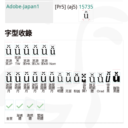
Adobe-Japan1
[Pr5] (aj5)
15735
字型收錄
思源
思源
宋
思源
思源
思源
宋JP
TW
宋HK
宋CN
宋KR
NomNaTong
精
源流
源流
源石
源石
源泉
源泉
品
匯文
得
明體
明體
黑體
黑體
圓體
圓體
一點
點
明朝
意
饅頭
月
丹
月
丹
月
丹
明體
芫荽
粉圓
陣7
體
Oradano
黑
黑體
凝書
激燃
蘭陽
金萱
體
體
明體