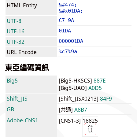
HTML Entity
&#474;
&#x01DA;
UTF-8
C7 9A
UTF-16
01DA
UTF-32
000001DA
URL Encode
%c7%9a
東亞編碼資訊
Big5
[Big5-HKSCS]
887E
[Big5-UAO]
A0D5
Shift_JIS
[Shift_JISX0213]
84F9
GB
[共通]
A8B7
Adobe-CNS1
[CNS1-3]
18825