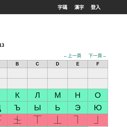
字碼
漢字
登入
13
←上一頁
下一頁→
B
C
D
E
F
Й
К
Л
М
Н
О
Щ
Ъ
Ы
Ь
Э
Ю
⏇
⏈
⏉
⏊
⏋
⏌