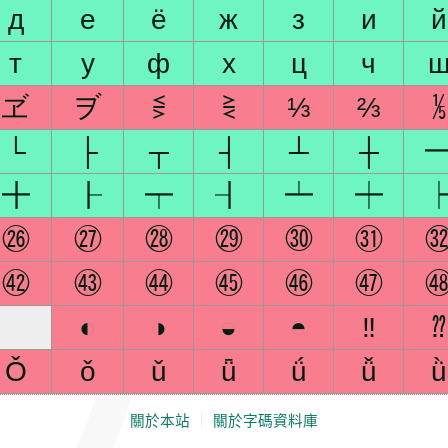
д
е
ё
ж
з
и
й
т
у
ф
х
ц
ч
ヹ
ヺ
⋚
⋛
⅓
⅔
⅕
└
├
┬
┤
┴
┼
╋
┠
┯
┨
┷
┿
㉖
㉗
㉘
㉙
㉚
㉛
㊷
㊸
㊹
㊺
㊻
㊼
◐
◑
◒
◓
‼
⁇
Ǒ
ǒ
ǔ
ǖ
ǘ
ǚ
ǜ
關於本站
｜
關於字碼資料庫