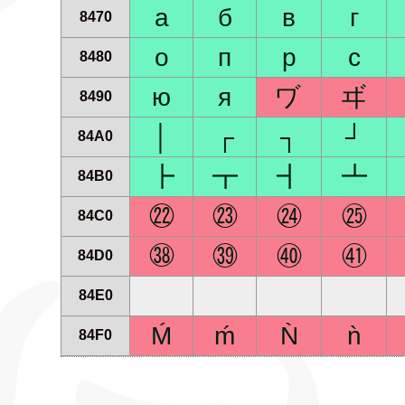
а
б
в
г
8470
о
п
р
с
8480
ю
я
ヷ
ヸ
8490
│
┌
┐
┘
84A0
┣
┳
┫
┻
84B0
㉒
㉓
㉔
㉕
84C0
㊳
㊴
㊵
㊶
84D0
84E0
Ḿ
ḿ
Ǹ
ǹ
84F0