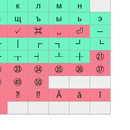
к
л
м
н
ш
щ
ъ
ы
ь
э
✓
⌘
␣
⏎
─
━
┃
┏
┓
┛
┗
┝
┰
┥
┸
╂
㉑
㉜
㉝
㉞
㉟
㊱
㊲
㊽
㊾
㊿
⁈
⁉
Ǎ
ǎ
ǐ