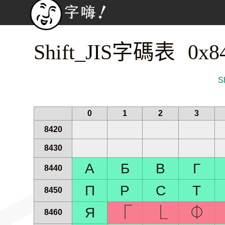
Shift_JIS字碼表 0x8
S
0
1
2
3
8420
8430
А
Б
В
Г
8440
П
Р
С
Т
8450
Я
⎾
⎿
⏀
8460