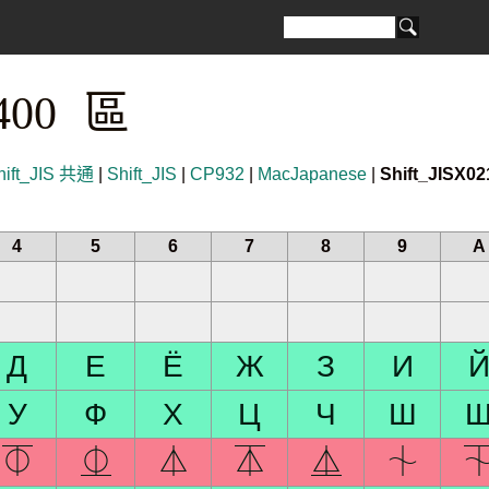
400 區
hift_JIS 共通
|
Shift_JIS
|
CP932
|
MacJapanese
|
Shift_JISX02
4
5
6
7
8
9
A
Д
Е
Ё
Ж
З
И
У
Ф
Х
Ц
Ч
Ш
⏁
⏂
⏃
⏄
⏅
⏆