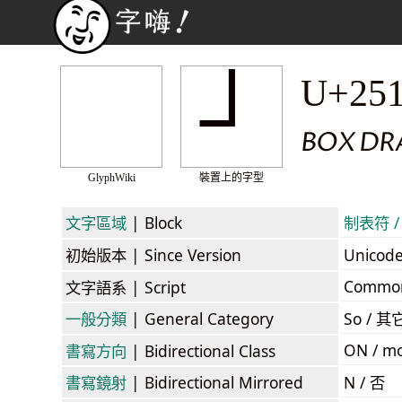
┘
U+25
BOX DR
GlyphWiki
裝置上的字型
文字區域
| Block
制表符 / 
初始版本
| Since Version
Unicod
Commo
文字語系
| Script
一般分類
| General Category
So / 其
ON / mo
書寫方向
| Bidirectional Class
書寫鏡射
| Bidirectional Mirrored
N / 否