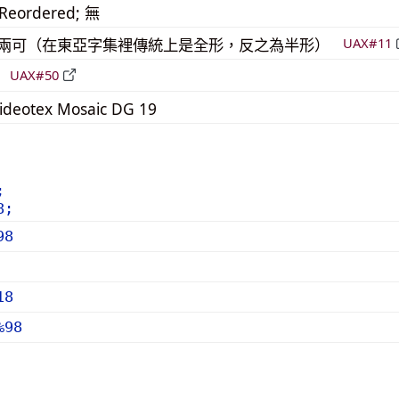
_Reordered; 無
模稜兩可（在東亞字集裡傳統上是全形，反之為半形）
UAX#11
倒
UAX#50
deotex Mosaic DG 19
;
8;
98
18
%98