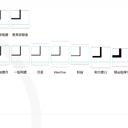
部楷體
教育部隸書
圓體丹
一點明體
芫荽
KleeOne
粉圓
俐方體11
精品點陣