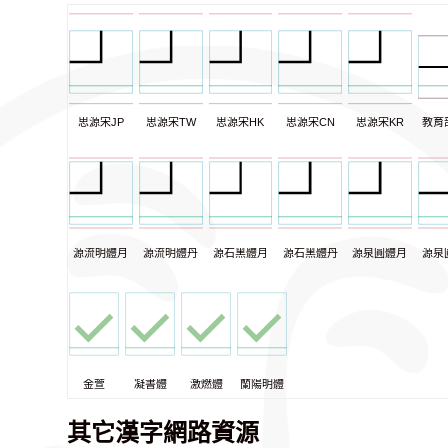
思源宋JP
思源宋TW
思源宋HK
思源宋CN
思源宋KR
教育
源流明體月
源流明體丹
源石黑體月
源石黑體丹
源泉圓體月
源泉
金萱
凝書體
激燃體
蘭陽明體
其它漢字網路資源