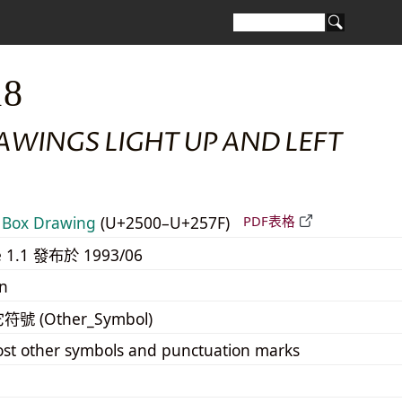
18
AWINGS LIGHT UP AND LEFT
Box Drawing
(U+2500–U+257F)
PDF表格
e 1.1 發布於 1993/06
n
它符號 (Other_Symbol)
st other symbols and punctuation marks