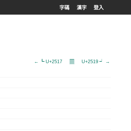
字碼
漢字
登入
𝄜
← ┗ U+2517
U+2519 ┙ →