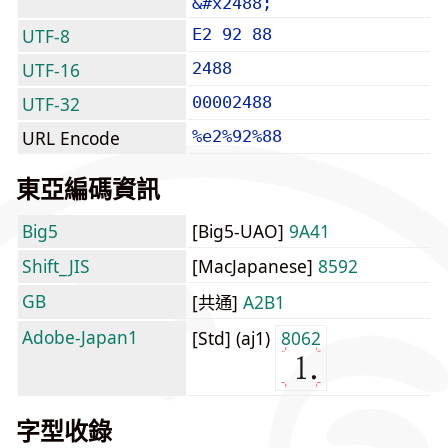
&#x2488;
UTF-8
E2 92 88
UTF-16
2488
UTF-32
00002488
URL Encode
%e2%92%88
東亞編碼資訊
Big5
[Big5-UAO]
9A41
Shift_JIS
[MacJapanese]
8592
GB
[共通]
A2B1
Adobe-Japan1
[Std] (aj1)
8062
字型收錄