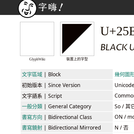
◤
U+25
BLACK U
GlyphWiki
裝置上的字型
文字區域
| Block
幾何圖形 /
初始版本
| Since Version
Unicod
Commo
文字語系
| Script
一般分類
| General Category
So / 其
ON / mo
書寫方向
| Bidirectional Class
書寫鏡射
| Bidirectional Mirrored
N / 否