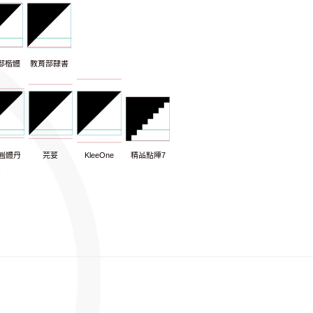
部楷體
教育部隸書
圓體丹
芫荽
KleeOne
精品點陣7