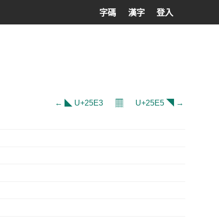
字碼
漢字
登入
𝄜
← ◣ U+25E3
U+25E5 ◥ →