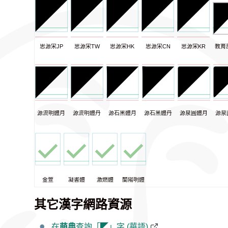
思源宋JP
思源宋TW
思源宋HK
思源宋CN
思源宋KR
教育
源流明體月
源流明體丹
源石黑體月
源石黑體丹
源泉圓體月
源泉
金萱
凝書體
激燃體
蘭陽明體
其它漢字網路資源
在
萌典
查詢「◤」字 (華語)