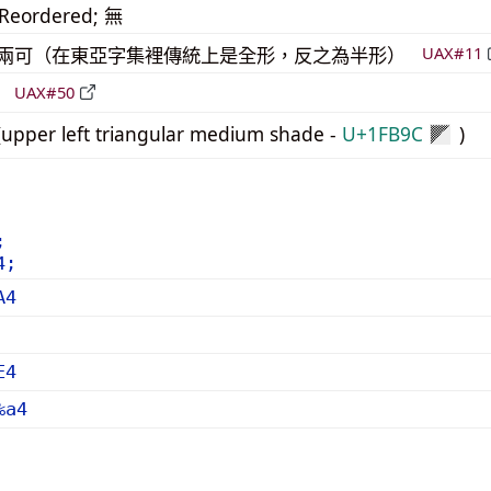
_Reordered; 無
模稜兩可（在東亞字集裡傳統上是全形，反之為半形）
UAX#11
立
UAX#50
pper left triangular medium shade -
U+1FB9C
)
🮜
;
4;
A4
E4
%a4