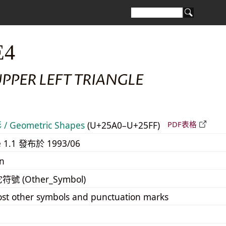
E4
PPER LEFT TRIANGLE
 Geometric Shapes
(U+25A0–U+25FF)
PDF表格
e 1.1 發布於 1993/06
n
它符號 (Other_Symbol)
st other symbols and punctuation marks