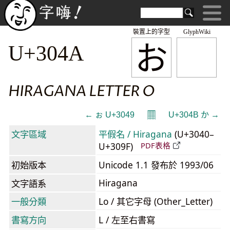
裝置上的字型
GlyphWiki
お
U+304A
HIRAGANA LETTER O
𝄜
← ぉ U+3049
U+304B か →
文字區域
平假名 / Hiragana
(U+3040–
U+309F)
PDF表格
初始版本
Unicode 1.1 發布於 1993/06
Hiragana
文字語系
一般分類
Lo / 其它字母 (Other_Letter)
書寫方向
L / 左至右書寫