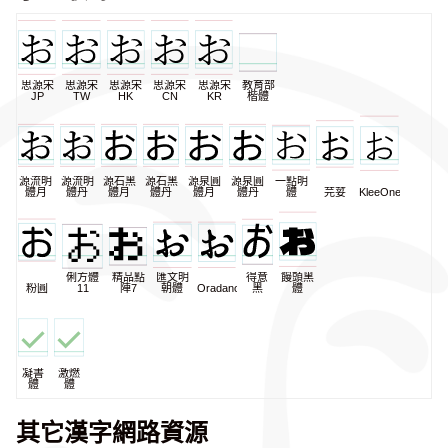
思源宋
思源宋
思源宋
思源宋
思源宋
教育部
JP
TW
HK
CN
KR
楷體
源流明
源流明
源石黑
源石黑
源泉圓
源泉圓
一點明
體月
體丹
體月
體丹
體月
體丹
體
芫荽
KleeOne
俐方體
精品點
匯文明
得意
饅頭黑
粉圓
11
陣7
朝體
Oradano
黑
體
凝書
激燃
體
體
其它漢字網路資源