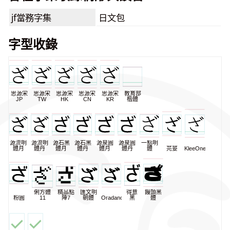
jf當務字集
日文包
字型收錄
思源宋
思源宋
思源宋
思源宋
思源宋
教育部
JP
TW
HK
CN
KR
楷體
源流明
源流明
源石黑
源石黑
源泉圓
源泉圓
一點明
體月
體丹
體月
體丹
體月
體丹
體
芫荽
KleeOne
俐方體
精品點
匯文明
得意
饅頭黑
粉圓
11
陣7
朝體
Oradano
黑
體