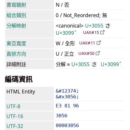
書寫鏡射
N / 否
組合類別
0 / Not_Reordered; 無
分解映射
<canonical>
U+3055
さ
U+3099
UAX#15
東亞寬度
W / 全形
UAX#11
直排方向
U / 正立
UAX#50
詳細附註
分解 ≡
U+3055
U+3099
さ
編碼資訊
HTML Entity
&#12374;
&#x3056;
UTF-8
E3 81 96
UTF-16
3056
UTF-32
00003056