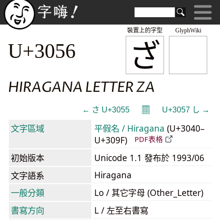
裝置上的字型
GlyphWiki
ざ
U+3056
HIRAGANA LETTER ZA
𝄜
← さ U+3055
U+3057 し →
文字區域
平假名 / Hiragana
(U+3040–
U+309F)
PDF表格
初始版本
Unicode 1.1 發布於 1993/06
Hiragana
文字語系
一般分類
Lo / 其它字母 (Other_Letter)
書寫方向
L / 左至右書寫