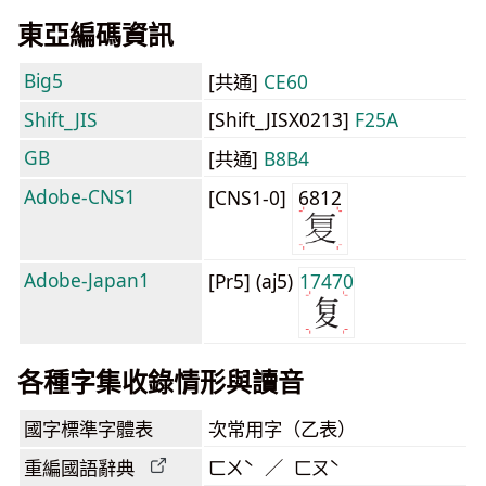
東亞編碼資訊
Big5
[共通]
CE60
Shift_JIS
[Shift_JISX0213]
F25A
GB
[共通]
B8B4
Adobe-CNS1
[CNS1-0]
6812
Adobe-Japan1
[Pr5] (aj5)
17470
各種字集收錄情形與讀音
國字標準字體表
次常用字（乙表）
重編國語辭典
ㄈㄨˋ ／ ㄈㄡˋ