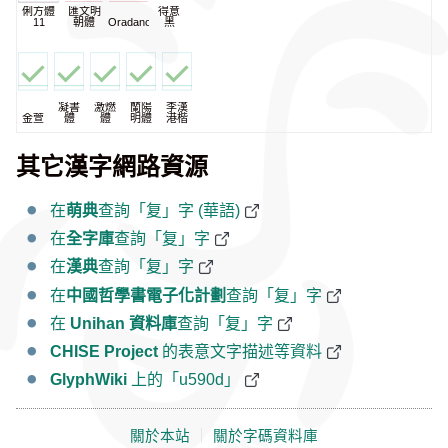
俐方體
匯文明
得意
11
朝體
Oradano
黑
凝書
激燃
蘭陽
李漢
金萱
體
體
明體
港楷
其它漢字網路資源
在
萌典
查詢「复」字 (華語)
在
全字庫
查詢「复」字
在
漢典
查詢「复」字
在
中國哲學書電子化計劃
查詢「复」字
在
Unihan 資料庫
查詢「复」字
CHISE Project
的表意文字描述等資料
GlyphWiki
上的「u590d」
關於本站
｜
關於字碼資料庫