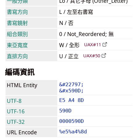
一般分類
Lo / 其它字母 (Other_Letter)
書寫方向
L / 左至右書寫
書寫鏡射
N / 否
組合類別
0 / Not_Reordered; 無
東亞寬度
W / 全形
UAX#11
直排方向
U / 正立
UAX#50
編碼資訊
HTML Entity
&#22797;
&#x590D;
UTF-8
E5 A4 8D
UTF-16
590D
UTF-32
0000590D
URL Encode
%e5%a4%8d