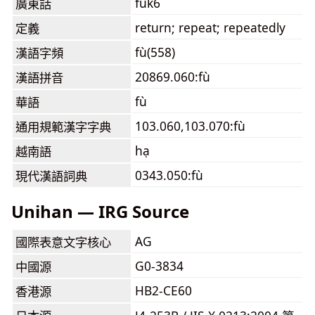
fuk6
廣東話
return; repeat; repeatedly
定義
fù(558)
漢語字頻
20869.060:fù
漢語拼音
fù
華語
103.060,103.070:fù
通用規範漢字字典
hạ
越南語
0343.050:fù
現代漢語詞典
Unihan — IRG Source
AG
國際表意文字核心
G0-3834
中國源
HB2-CE60
香港源