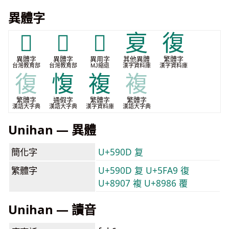
異體字
𠰞
𡕨
𭐣
㚆
復
異體字
異體字
異用字
其他異體
繁體字
台灣教育部
台灣教育部
MJ縮退
漢字資料庫
漢字資料庫
復
愎
複
複
繁體字
通假字
繁體字
繁體字
漢語大字典
漢語大字典
漢字資料庫
漢語大字典
Unihan — 異體
簡化字
U+590D 复
繁體字
U+590D 复
U+5FA9 復
U+8907 複
U+8986 覆
Unihan — 讀音