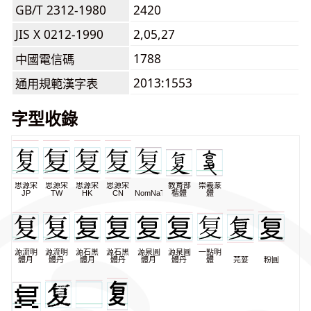
GB/T 2312-1980
2420
JIS X 0212-1990
2,05,27
1788
中國電信碼
2013:1553
通用規範漢字表
字型收錄
思源宋
思源宋
思源宋
思源宋
教育部
崇羲篆
JP
TW
HK
CN
NomNaTong
楷體
體
源流明
源流明
源石黑
源石黑
源泉圓
源泉圓
一點明
體月
體丹
體月
體丹
體月
體丹
體
芫荽
粉圓