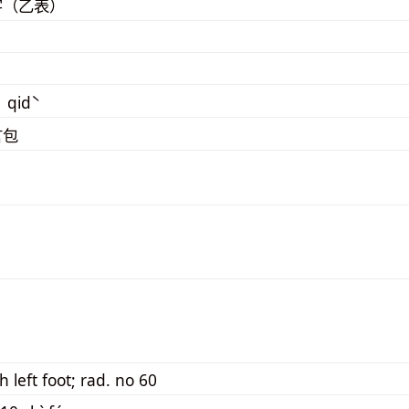
字（乙表）
 qidˋ
言包
h left foot; rad. no 60