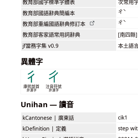
教育部
國字標準字體表
次常用
ㄔˋ
教育部
國語辭典簡編本
ㄔˋ
教育部
重編國語辭典
修訂本
教育部客家語
常用詞
辭典
[南四縣]
jf當務字集
v0.9
本土語
異體字
⼻
ㄔ
康煕部首
注音符號
非漢字
非漢字
Unihan — 讀音
cik1
kCantonese |
廣東話
step wit
kDefinition |
定義