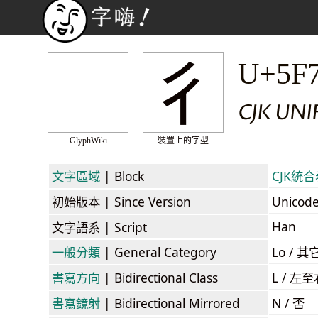
彳
U+5F
CJK UNI
GlyphWiki
裝置上的字型
文字區域
| Block
CJK統合表
初始版本
| Since Version
Unicod
Han
文字語系
| Script
一般分類
| General Category
Lo / 其它
書寫方向
| Bidirectional Class
L / 左
書寫鏡射
| Bidirectional Mirrored
N / 否