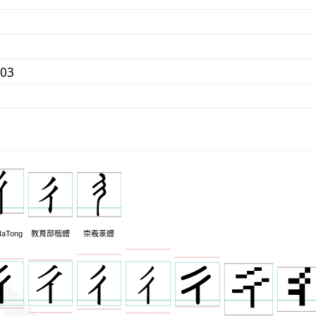
503
aTong
教育部楷體
崇羲篆體