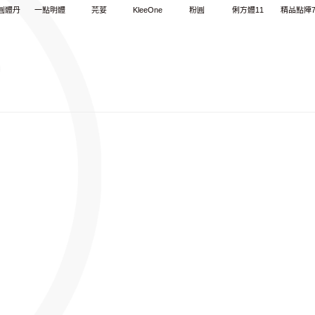
圓體丹
一點明體
芫荽
KleeOne
粉圓
俐方體11
精品點陣