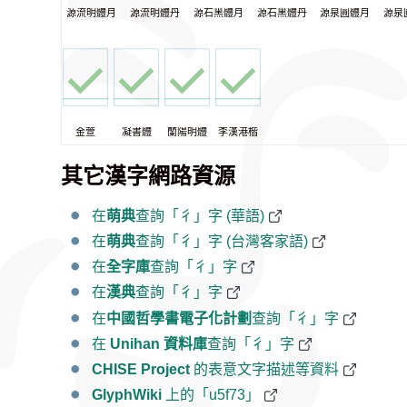
源流明體月
源流明體丹
源石黑體月
源石黑體丹
源泉圓體月
源泉
金萱
凝書體
蘭陽明體
李漢港楷
其它漢字網路資源
在
萌典
查詢「彳」字 (華語)
在
萌典
查詢「彳」字 (台灣客家語)
在
全字庫
查詢「彳」字
在
漢典
查詢「彳」字
在
中國哲學書電子化計劃
查詢「彳」字
在
Unihan 資料庫
查詢「彳」字
CHISE Project
的表意文字描述等資料
GlyphWiki
上的「u5f73」