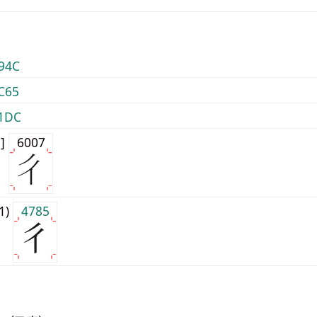
94C
C65
1DC
0]
6007
j1)
4785