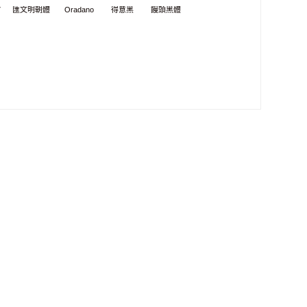
7
匯文明朝體
Oradano
得意黑
饅頭黑體