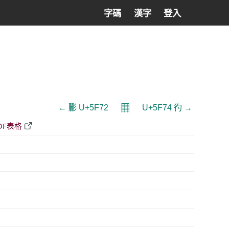
字碼
漢字
登入
𝄜
← 彲 U+5F72
U+5F74 彴 →
DF表格