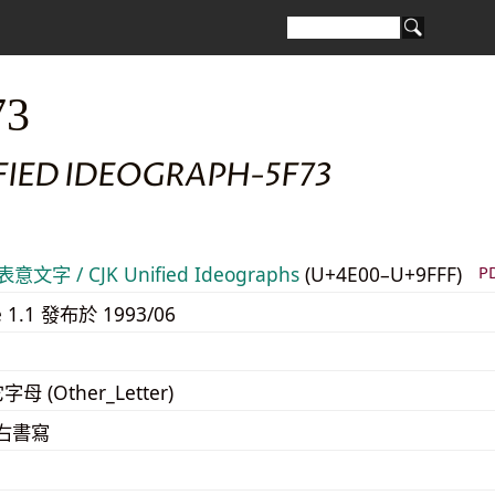
73
FIED IDEOGRAPH-5F73
意文字 / CJK Unified Ideographs
(U+4E00–U+9FFF)
P
e 1.1 發布於 1993/06
字母 (Other_Letter)
至右書寫