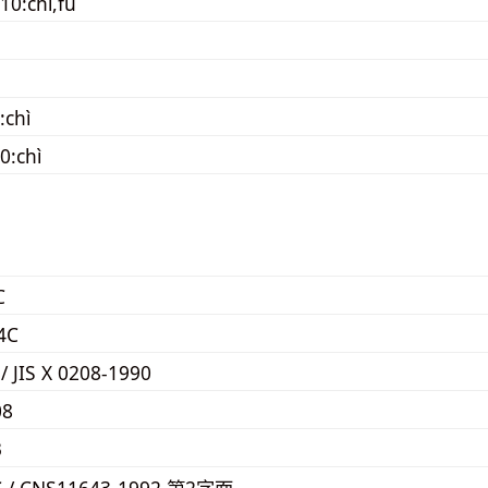
10:chì,fú
:chì
0:chì
C
4C
 / JIS X 0208-1990
08
3
C / CNS11643-1992 第2字面