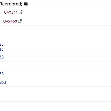
_Reordered; 無
形
UAX#11
立
UAX#50
5;
3;
B3
73
%b3