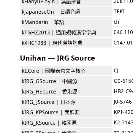
20811.0
kHanyuPinyin |
漢語拼音
TEKI
kJapaneseOn |
日語音讀
chì
kMandarin |
華語
046.110
kTGHZ2013 |
通用規範漢字字典
0147.01
kXHC1983 |
現代漢語詞典
Unihan — IRG Source
CJ
kIICore |
國際表意文字核心
G0-615
kIRG_GSource |
中國源
HB2-C9
kIRG_HSource |
香港源
J0-5746
kIRG_JSource |
日本源
KP1-42
kIRG_KPSource |
朝鮮源
K2-314
kIRG_KSource |
韓國源
kIRG_TSource |
台灣源
T2-212