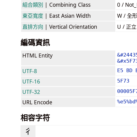
組合類別
| Combining Class
0 / Not
東亞寬度
| East Asian Width
W / 全
直排方向
| Vertical Orientation
U / 正
編碼資訊
HTML Entity
&#2443
&#x5F7
UTF-8
E5 BD 
UTF-16
5F73
UTF-32
00005F
URL Encode
%e5%bd
相容字符
⼻