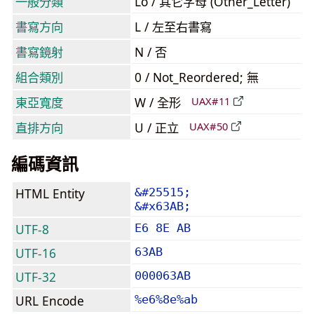
一般分類
Lo / 其它字母 (Other_Letter)
書寫方向
L / 左至右書寫
書寫鏡射
N / 否
組合類別
0 / Not_Reordered; 無
東亞寬度
W / 全形
UAX#11
直排方向
U / 正立
UAX#50
編碼資訊
HTML Entity
&#25515;
&#x63AB;
UTF-8
E6 8E AB
UTF-16
63AB
UTF-32
000063AB
URL Encode
%e6%8e%ab