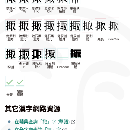
思源宋
思源宋
思源宋
思源宋
教育部
崇羲篆
JP
TW
HK
CN
楷體
體
源流明
源流明
源石黑
源石黑
源泉圓
源泉圓
一點明
體月
體丹
體月
體丹
體月
體丹
體
芫荽
KleeOne
俐方體
精品點
匯文明
饅頭黑
粉圓
11
陣7
朝體
Oradano
體
蘭陽
金萱
明體
其它漢字網路資源
在
萌典
查詢「掫」字 (華語)
在
全字庫
查詢「掫」字