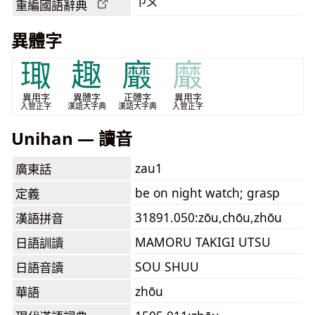
ㄗㄡ
重編國語辭典
異體字
㻓
趣
黀
黀
異用字
異體字
正體字
異用字
入管正字
漢語大字典
漢語大字典
入管正字
Unihan — 讀音
zau1
廣東話
be on night watch; grasp
定義
31891.050:zōu,chōu,zhōu
漢語拼音
MAMORU TAKIGI UTSU
日語訓讀
SOU SHUU
日語音讀
zhōu
華語