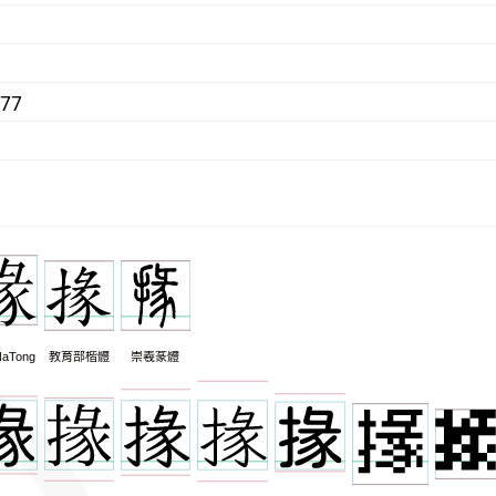
077
aTong
教育部楷體
崇羲篆體