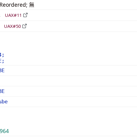
_Reordered; 無
形
UAX#11
立
UAX#50
4;
E;
BE
BE
%be
964