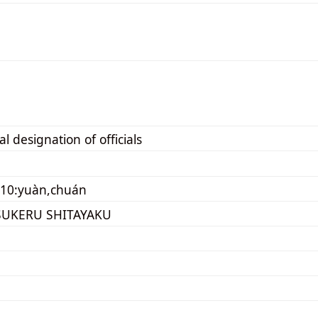
l designation of officials
010:yuàn,chuán
SUKERU SHITAYAKU