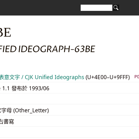
BE
FIED IDEOGRAPH-63BE
意文字 / CJK Unified Ideographs
(U+4E00–U+9FFF)
P
e 1.1 發布於 1993/06
字母 (Other_Letter)
至右書寫