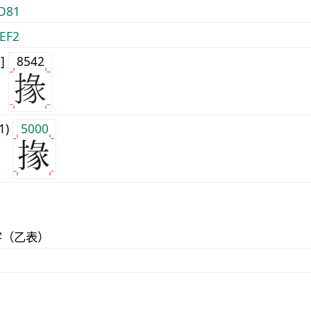
D81
EF2
0]
8542
j1)
5000
字（乙表）