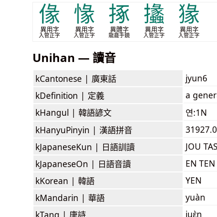
㑰
㥟
㧻
攭
猭
異用字
異用字
異體字
異用字
異用字
入管正字
入管正字
龍龕手鏡
入管正字
入管正字
Unihan — 讀音
jyun6
kCantonese |
廣東話
a genera
kDefinition |
定義
kHangul |
韓語諺文
연:1N
31927.
kHanyuPinyin |
漢語拼音
JOU TA
kJapaneseKun |
日語訓讀
EN TEN
kJapaneseOn |
日語音讀
YEN
kKorean |
韓語
yuàn
kMandarin |
華語
iuɛ̀n
kTang |
唐詩