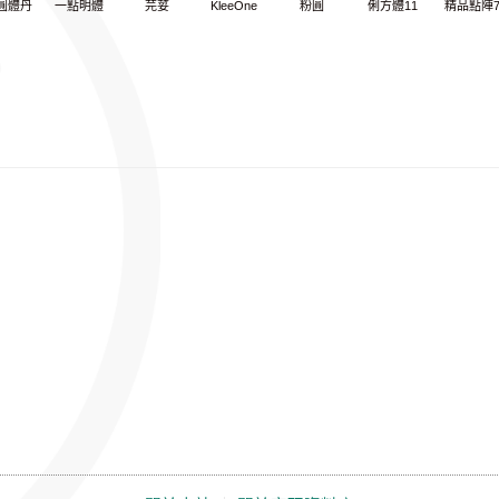
圓體丹
一點明體
芫荽
KleeOne
粉圓
俐方體11
精品點陣