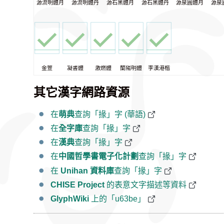
源流明體月
源流明體丹
源石黑體月
源石黑體丹
源泉圓體月
源泉
金萱
凝書體
激燃體
蘭陽明體
李漢港楷
其它漢字網路資源
在
萌典
查詢「掾」字 (華語)
在
全字庫
查詢「掾」字
在
漢典
查詢「掾」字
在
中國哲學書電子化計劃
查詢「掾」字
在
Unihan 資料庫
查詢「掾」字
CHISE Project
的表意文字描述等資料
GlyphWiki
上的「u63be」