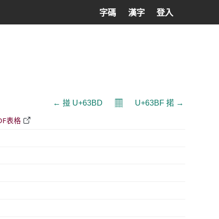
字碼
漢字
登入
𝄜
← 掽 U+63BD
U+63BF 掿 →
DF表格