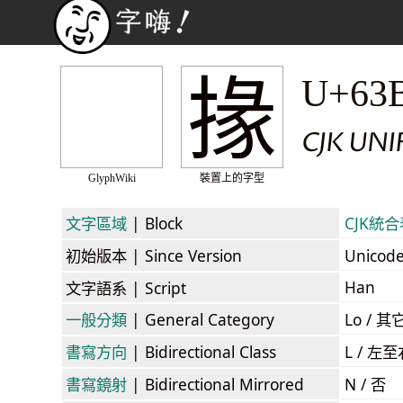
掾
U+63
CJK UNI
GlyphWiki
裝置上的字型
文字區域
| Block
CJK統合表
初始版本
| Since Version
Unicod
Han
文字語系
| Script
一般分類
| General Category
Lo / 其它
書寫方向
| Bidirectional Class
L / 左
書寫鏡射
| Bidirectional Mirrored
N / 否