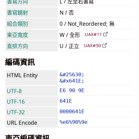
書寫方向
L / 左至右書寫
書寫鏡射
N / 否
組合類別
0 / Not_Reordered; 無
東亞寬度
W / 全形
UAX#11
直排方向
U / 正立
UAX#50
編碼資訊
HTML Entity
&#25630;
&#x641E;
UTF-8
E6 90 9E
UTF-16
641E
UTF-32
0000641E
URL Encode
%e6%90%9e
東亞編碼資訊