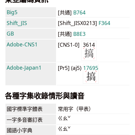
Big5
[共通]
B764
Shift_JIS
[Shift_JISX0213]
F364
GB
[共通]
B8E3
Adobe-CNS1
[CNS1-0]
3614
Adobe-Japan1
[Pr5] (aj5)
17695
各種字集收錄情形與讀音
國字標準字體表
常用字（甲表）
ㄍㄠˇ
一字多音審訂表
ㄍㄠˇ
國語小字典