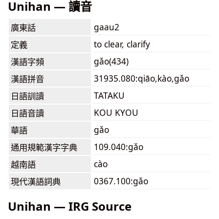
Unihan — 讀音
gaau2
廣東話
to clear, clarify
定義
gǎo(434)
漢語字頻
31935.080:qiāo,kào,gǎo
漢語拼音
TATAKU
日語訓讀
KOU KYOU
日語音讀
gǎo
華語
109.040:gǎo
通用規範漢字字典
cào
越南語
0367.100:gǎo
現代漢語詞典
Unihan — IRG Source