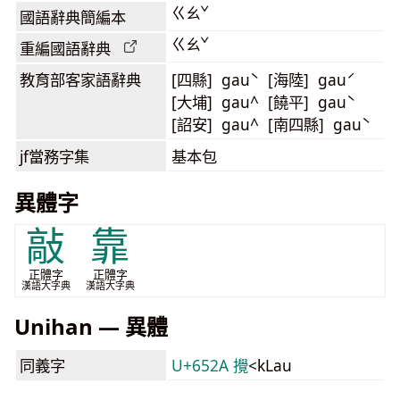
ㄍㄠˇ
國語辭典簡編本
ㄍㄠˇ
重編國語辭典
教育部客家語
辭典
[四縣] gauˋ [海陸] gauˊ
[大埔] gau^ [饒平] gauˋ
[詔安] gau^ [南四縣] gauˋ
jf當務字集
基本包
異體字
敲
靠
正體字
正體字
漢語大字典
漢語大字典
Unihan — 異體
同義字
U+652A 攪
<kLau