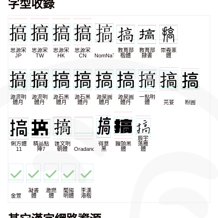
字型收錄
思源宋
思源宋
思源宋
思源宋
教育部
教育部
崇羲篆
JP
TW
HK
CN
NomNaTong
楷體
隸書
體
源流明
源流明
源石黑
源石黑
源泉圓
源泉圓
一點明
體月
體丹
體月
體丹
體月
體丹
體
芫荽
粉圓
辰宇
俐方體
精品點
匯文明
得意
饅頭黑
落雁
11
陣7
朝體
Oradano
黑
體
體
凝書
激燃
蘭陽
李漢
金萱
體
體
明體
港楷