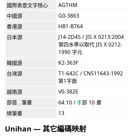
AGTHM
國際表意文字核心
G0-3863
中國源
HB1-B764
香港源
J14-2D45 / JIS X 0213:2004
日本源
第四水準以取代 JIS X 0212-
1990 字元
K2-363F
韓國源
T1-642C / CNS11643-1992
台灣源
第1字面
V0-382E
越南源
部首 . 筆畫
64.10 /
⼿
部 10 畫
13
總筆畫
Unihan — 其它編碼映射