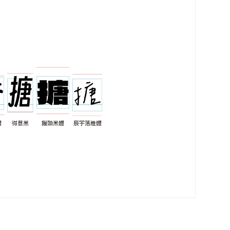
體
得意黑
饅頭黑體
辰宇落雁體