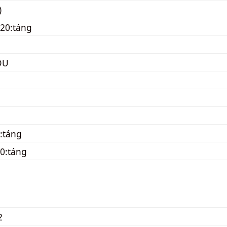
)
20:táng
OU
:táng
0:táng
2