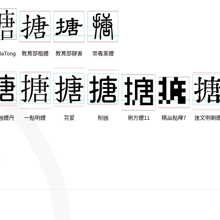
aTong
教育部楷體
教育部隸書
崇羲篆體
圓體丹
一點明體
芫荽
粉圓
俐方體11
精品點陣7
匯文明朝