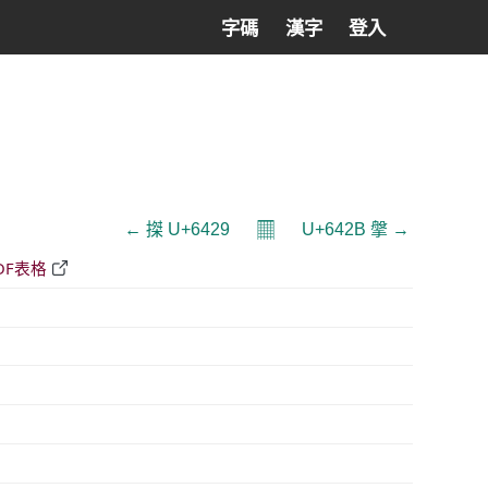
字碼
漢字
登入
𝄜
← 搩 U+6429
U+642B 搫 →
DF表格