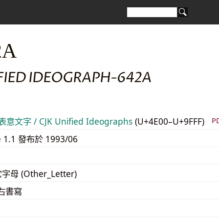
2A
IFIED IDEOGRAPH-642A
意文字 / CJK Unified Ideographs
(U+4E00–U+9FFF)
P
e 1.1 發布於 1993/06
字母 (Other_Letter)
至右書寫