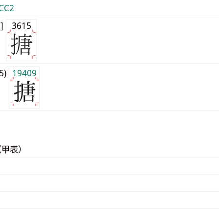
CC2
0]
3615
j5)
19409
（甲表）