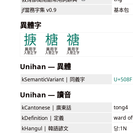
jf當務字集
v0.9
基本包
異體字
掶
榶
禟
異用字
異用字
異用字
入管正字
入管正字
入管正字
Unihan — 異體
kSemanticVariant |
同義字
U+508F
Unihan — 讀音
tong4
kCantonese |
廣東話
ward off
kDefinition |
定義
kHangul |
韓語諺文
당:1N