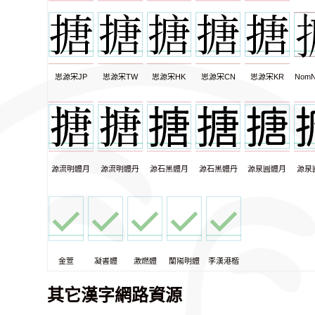
思源宋JP
思源宋TW
思源宋HK
思源宋CN
思源宋KR
NomN
源流明體月
源流明體丹
源石黑體月
源石黑體丹
源泉圓體月
源泉
金萱
凝書體
激燃體
蘭陽明體
李漢港楷
其它漢字網路資源