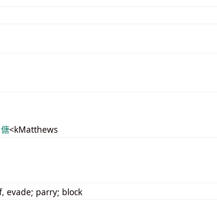
 傏
<kMatthews
, evade; parry; block