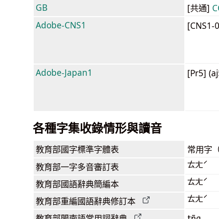
GB
[共通]
C
Adobe-CNS1
[CNS1-
Adobe-Japan1
[Pr5] (a
各種字集收錄情形與讀音
教育部
國字標準字體表
常用字
ㄊㄤˊ
教育部
一字多音審訂表
ㄊㄤˊ
教育部
國語辭典簡編本
ㄊㄤˊ
教育部
重編國語辭典
修訂本
tn̄g
教育部閩南語
常用詞
辭典