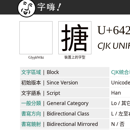
搪
U+64
CJK UN
GlyphWiki
裝置上的字型
文字區域
| Block
CJK統合表
初始版本
| Since Version
Unicod
Han
文字語系
| Script
一般分類
| General Category
Lo / 其它
書寫方向
| Bidirectional Class
L / 左
書寫鏡射
| Bidirectional Mirrored
N / 否