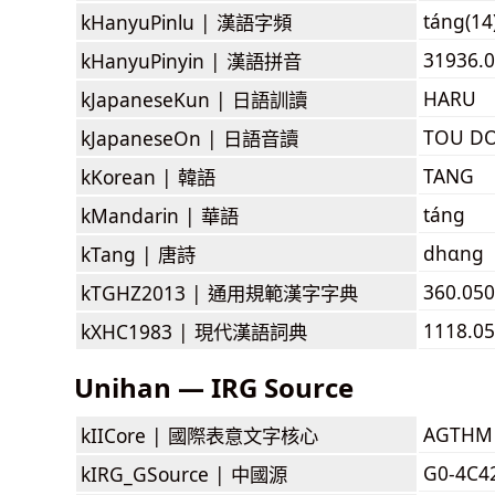
táng(14
kHanyuPinlu |
漢語字頻
31936.0
kHanyuPinyin |
漢語拼音
HARU
kJapaneseKun |
日語訓讀
TOU D
kJapaneseOn |
日語音讀
TANG
kKorean |
韓語
táng
kMandarin |
華語
dhɑng
kTang |
唐詩
360.050
kTGHZ2013 |
通用規範漢字字典
1118.05
kXHC1983 |
現代漢語詞典
Unihan — IRG Source
AGTHM
kIICore |
國際表意文字核心
G0-4C4
kIRG_GSource |
中國源