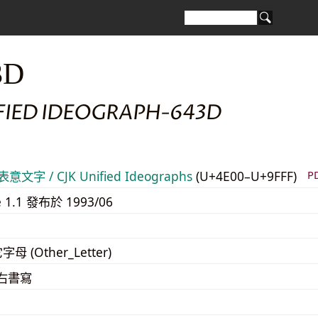
3D
IFIED IDEOGRAPH-643D
意文字 / CJK Unified Ideographs
(U+4E00–U+9FFF)
P
e 1.1 發布於 1993/06
字母 (Other_Letter)
至右書寫