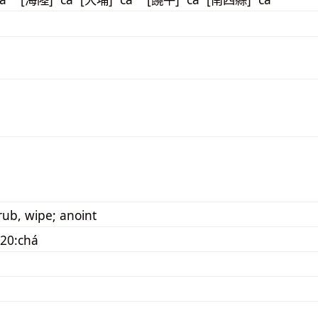
rub, wipe; anoint
20:chá