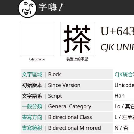
搽
U+64
CJK UN
GlyphWiki
裝置上的字型
文字區域
| Block
CJK統合表
初始版本
| Since Version
Unicod
Han
文字語系
| Script
一般分類
| General Category
Lo / 其它
書寫方向
| Bidirectional Class
L / 左
書寫鏡射
| Bidirectional Mirrored
N / 否