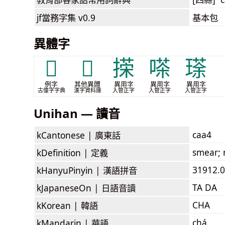
jf當務字集
v0.9
基本包
異體字
𢩩
𢴉
㨲
嗏
瑹
例字
其他異體
異用字
異用字
異用字
古僮字字典
漢字資料庫
入管正字
入管正字
入管正字
Unihan — 讀音
caa4
kCantonese |
廣東話
smear; 
kDefinition |
定義
31912.0
kHanyuPinyin |
漢語拼音
TA DA
kJapaneseOn |
日語音讀
CHA
kKorean |
韓語
chá
kMandarin |
華語