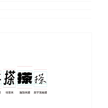
體
得意黑
饅頭黑體
辰宇落雁體