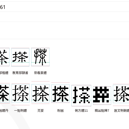
061
部楷體
教育部隸書
崇羲篆體
圓體丹
一點明體
芫荽
粉圓
俐方體11
精品點陣7
匯文明朝