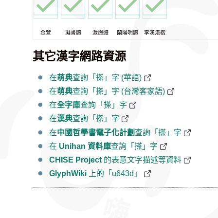
金萱
凝書體
激燃體
蘭陽明體
李漢港楷
其它漢字網路資源
在
萌典
查詢「搽」字 (華語)
在
萌典
查詢「搽」字 (台灣客家語)
在
全字庫
查詢「搽」字
在
漢典
查詢「搽」字
在
中國哲學書電子化計劃
查詢「搽」字
在
Unihan 資料庫
查詢「搽」字
CHISE Project
的表意文字描述等資料
GlyphWiki
上的「u643d」