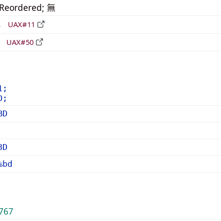
_Reordered; 無
形
UAX#11
立
UAX#50
1;
D;
BD
3D
%bd
767