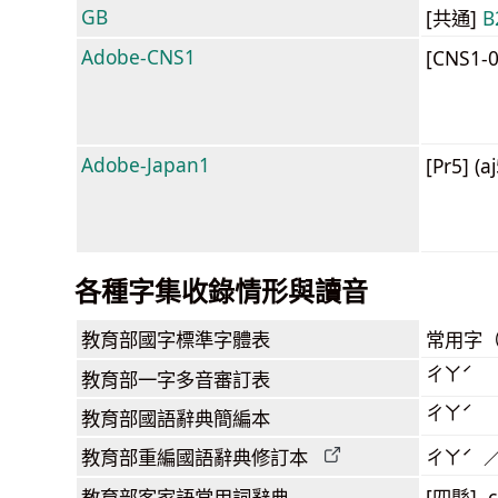
GB
[共通]
B
Adobe-CNS1
[CNS1-
Adobe-Japan1
[Pr5] (a
各種字集收錄情形與讀音
教育部
國字標準字體表
常用字
ㄔㄚˊ
教育部
一字多音審訂表
ㄔㄚˊ
教育部
國語辭典簡編本
教育部
重編國語辭典
修訂本
ㄔㄚˊ 
教育部客家語
常用詞
辭典
[四縣] c