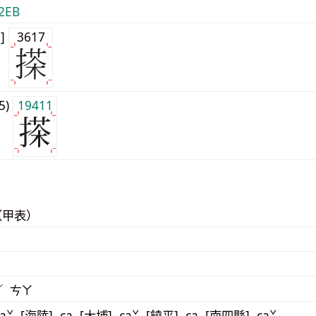
2EB
0]
3617
j5)
19411
（甲表）
／ ㄘㄚ
aˇ [海陸] ca [大埔] caˇ [饒平] ca [南四縣] caˇ