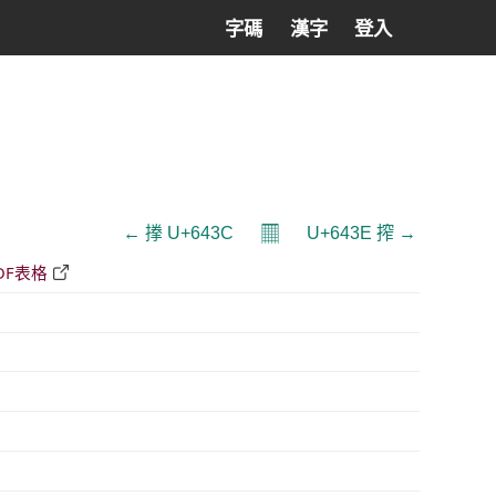
字碼
漢字
登入
𝄜
← 搼 U+643C
U+643E 搾 →
DF表格