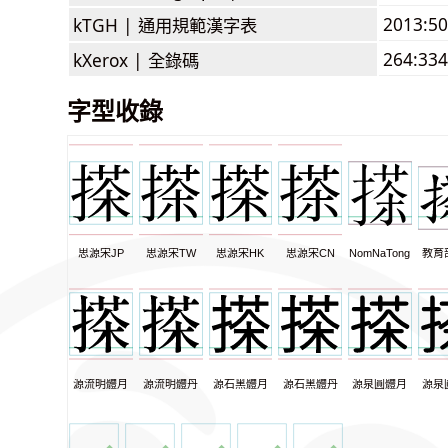
2013:5
kTGH |
通用規範漢字表
264:334
kXerox |
全錄碼
字型收錄
思源宋JP
思源宋TW
思源宋HK
思源宋CN
NomNaTong
教育
源流明體月
源流明體丹
源石黑體月
源石黑體丹
源泉圓體月
源泉