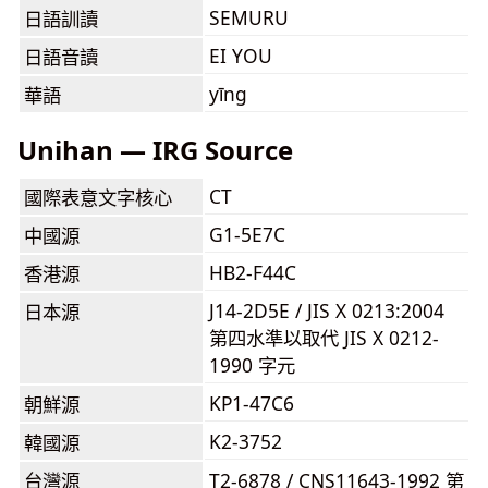
SEMURU
日語訓讀
EI YOU
日語音讀
yīng
華語
Unihan — IRG Source
CT
國際表意文字核心
G1-5E7C
中國源
HB2-F44C
香港源
J14-2D5E / JIS X 0213:2004
日本源
第四水準以取代 JIS X 0212-
1990 字元
KP1-47C6
朝鮮源
K2-3752
韓國源
台灣源
T2-6878 / CNS11643-1992 第