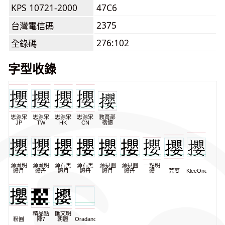
KPS 10721-2000
47C6
2375
台灣電信碼
276:102
全錄碼
字型收錄
思源宋
思源宋
思源宋
思源宋
教育部
JP
TW
HK
CN
楷體
源流明
源流明
源石黑
源石黑
源泉圓
源泉圓
一點明
體月
體丹
體月
體丹
體月
體丹
體
芫荽
KleeOne
精品點
匯文明
粉圓
陣7
朝體
Oradano