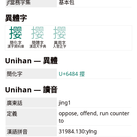
jf當務字集
基本包
異體字
撄
撄
撄
簡化字
簡體字
異用字
漢字資料庫
漢語大字典
入管正字
Unihan — 異體
簡化字
U+6484 撄
Unihan — 讀音
jing1
廣東話
oppose, offend, run counter
定義
to
31984.130:yīng
漢語拼音