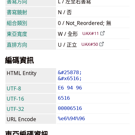
書寫方向
L / 左至右書寫
書寫鏡射
N / 否
組合類別
0 / Not_Reordered; 無
東亞寬度
W / 全形
UAX#11
直排方向
U / 正立
UAX#50
編碼資訊
HTML Entity
&#25878;
&#x6516;
UTF-8
E6 94 96
UTF-16
6516
UTF-32
00006516
URL Encode
%e6%94%96
東亞編碼資訊