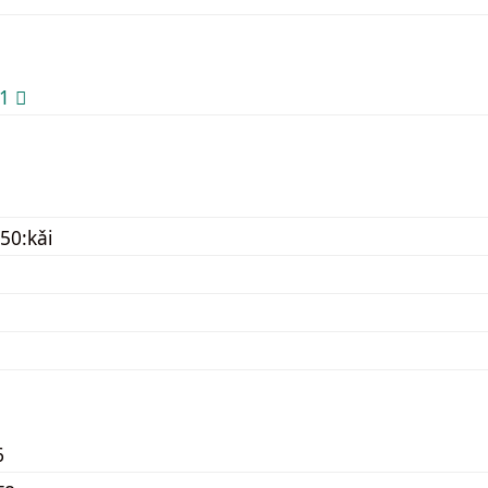
 𬀱
50:kǎi
6