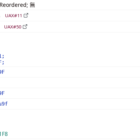
_Reordered; 無
形
UAX#11
立
UAX#50
1;
F;
9F
9F
%9f
1F8