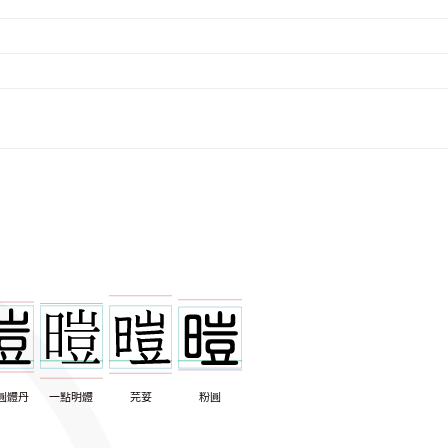
圓體丹
一點明體
芫荽
粉圓