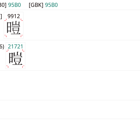
30]
95B0
[GBK]
95B0
0]
9912
j6)
21721