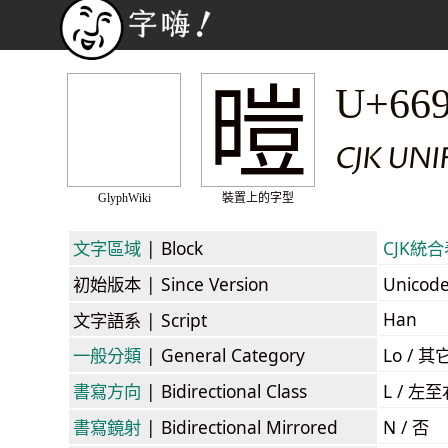
暟
U+66
CJK UN
GlyphWiki
裝置上的字型
文字區域
| Block
CJK統合表
初始版本
| Since Version
Unicod
Han
文字語系
| Script
一般分類
| General Category
Lo / 其它
書寫方向
| Bidirectional Class
L / 左
書寫鏡射
| Bidirectional Mirrored
N / 否