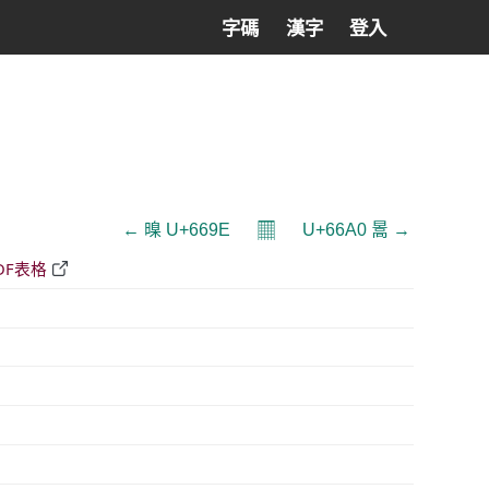
字碼
漢字
登入
𝄜
← 暞 U+669E
U+66A0 暠 →
DF表格