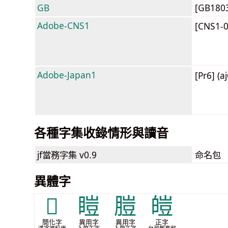
GB
[GB180
Adobe-CNS1
[CNS1-
Adobe-Japan1
[Pr6] (a
各種字集收錄情形與讀音
jf當務字集
v0.9
命名包
異體字
𬀱
䁗
䐩
皚
簡化字
異用字
異用字
正字