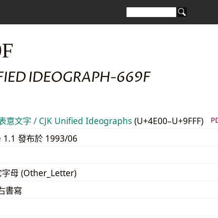
9F
IFIED IDEOGRAPH-669F
意文字 / CJK Unified Ideographs
(U+4E00–U+9FFF)
P
e 1.1 發布於 1993/06
字母 (Other_Letter)
至右書寫