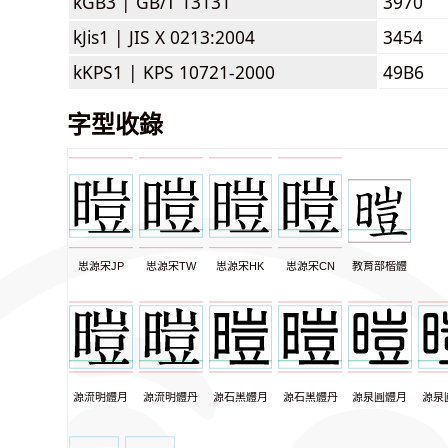
kGB3 |
GB/T 13131
3970
kJis1 |
JIS X 0213:2004
3454
kKPS1 |
KPS 10721-2000
49B6
字型收錄
思源宋JP
思源宋TW
思源宋HK
思源宋CN
教育部楷體
源流明體月
源流明體丹
源石黑體月
源石黑體丹
源泉圓體月
源泉