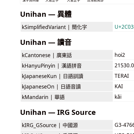
漢字資料庫
入管正字
入管正字
台灣教育部
Unihan — 異體
U+2C031
kSimplifiedVariant |
簡化字
Unihan — 讀音
hoi2
kCantonese |
廣東話
21530.0
kHanyuPinyin |
漢語拼音
TERAI
kJapaneseKun |
日語訓讀
KAI
kJapaneseOn |
日語音讀
kǎi
kMandarin |
華語
Unihan — IRG Source
G3-476
kIRG_GSource |
中國源