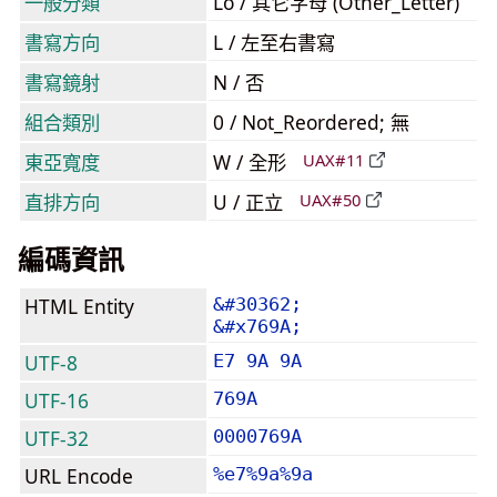
一般分類
Lo / 其它字母 (Other_Letter)
書寫方向
L / 左至右書寫
書寫鏡射
N / 否
組合類別
0 / Not_Reordered; 無
東亞寬度
W / 全形
UAX#11
直排方向
U / 正立
UAX#50
編碼資訊
HTML Entity
&#30362;
&#x769A;
UTF-8
E7 9A 9A
UTF-16
769A
UTF-32
0000769A
URL Encode
%e7%9a%9a