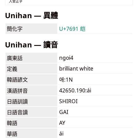
入管正字
Unihan — 異體
簡化字
U+7691 皑
Unihan — 讀音
ngoi4
廣東話
brilliant white
定義
韓語諺文
애:1N
42650.190:ái
漢語拼音
SHIROI
日語訓讀
GAI
日語音讀
AY
韓語
ái
華語