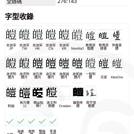
276:143
全錄碼
字型收錄
思源宋
思源宋
思源宋
思源宋
思源宋
教育部
教育部
崇羲篆
JP
TW
HK
CN
KR
NomNaTong
楷體
隸書
體
源流明
源流明
源石黑
源石黑
源泉圓
源泉圓
一點明
體月
體丹
體月
體丹
體月
體丹
體
芫荽
KleeOne
俐方體
精品點
匯文明
饅頭黑
辰宇落
粉圓
11
陣7
朝體
Oradano
體
雁體
凝書
激燃
蘭陽
李漢