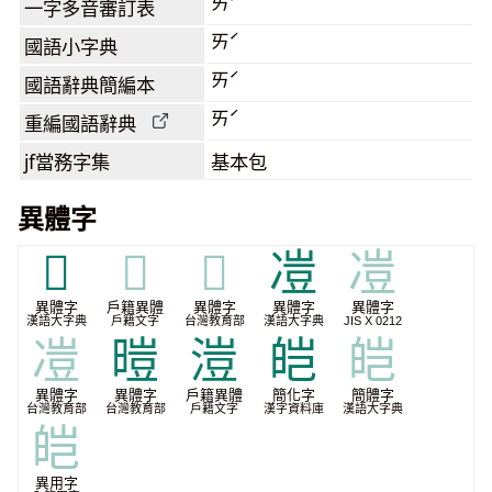
ㄞˊ
一字多音審訂表
ㄞˊ
國語小字典
ㄞˊ
國語辭典簡編本
ㄞˊ
重編國語辭典
jf當務字集
基本包
異體字
𩄟
𩄟
𩄟
凒
凒
異體字
戶籍異體
異體字
異體字
異體字
漢語大字典
戶籍文字
台灣教育部
漢語大字典
JIS X 0212
凒
暟
溰
皑
皑
異體字
異體字
戶籍異體
簡化字
簡體字
台灣教育部
台灣教育部
戶籍文字
漢字資料庫
漢語大字典
皑
異用字