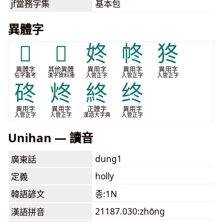
jf當務字集
基本包
異體字
𢫝
𬄲
㚵
㠽
㹣
異體字
其他異體
異用字
異用字
異用字
俗字叢考
漢字資料庫
入管正字
入管正字
入管正字
䂢
炵
終
终
異用字
異用字
正體字
異用字
入管正字
入管正字
漢語大字典
入管正字
Unihan — 讀音
dung1
廣東話
holly
定義
韓語諺文
종:1N
21187.030:zhōng
漢語拼音