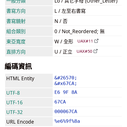
一般分類
Lo / 其它字母 (Other_Letter)
書寫方向
L / 左至右書寫
書寫鏡射
N / 否
組合類別
0 / Not_Reordered; 無
東亞寬度
W / 全形
UAX#11
直排方向
U / 正立
UAX#50
編碼資訊
HTML Entity
&#26570;
&#x67CA;
UTF-8
E6 9F 8A
UTF-16
67CA
UTF-32
000067CA
URL Encode
%e6%9f%8a