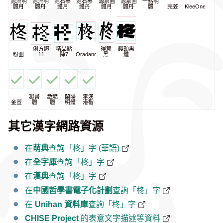
源流明
源流明
源石黑
源石黑
源泉圓
源泉圓
一點明
體月
體丹
體月
體丹
體月
體丹
體
芫荽
KleeOne
俐方體
精品點
得意
饅頭黑
粉圓
11
陣7
Oradano
黑
體
凝書
激燃
蘭陽
李漢
金萱
體
體
明體
港楷
其它漢字網路資源
在
萌典
查詢「柊」字 (華語)
在
全字庫
查詢「柊」字
在
漢典
查詢「柊」字
在
中國哲學書電子化計劃
查詢「柊」字
在
Unihan 資料庫
查詢「柊」字
CHISE Project
的表意文字描述等資料